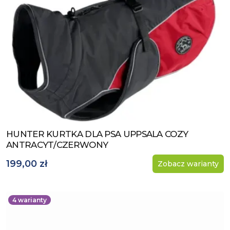
HUNTER KURTKA DLA PSA UPPSALA COZY
Zobacz produkt
ANTRACYT/CZERWONY
199,00 zł
Zobacz warianty
4
warianty