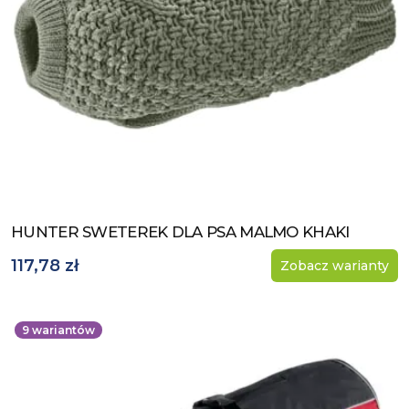
HUNTER SWETEREK DLA PSA MALMO KHAKI
Zobacz produkt
117,78 zł
Zobacz warianty
9
wariantów