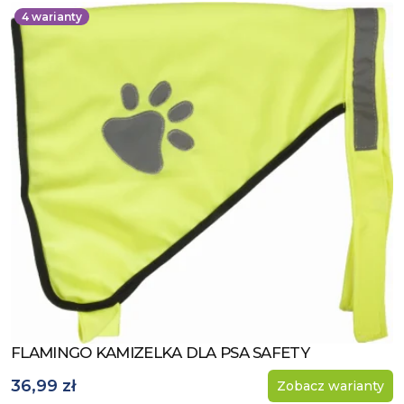
4
warianty
FLAMINGO KAMIZELKA DLA PSA SAFETY
Zobacz produkt
36,99 zł
Zobacz warianty