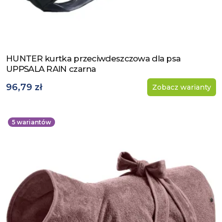
HUNTER kurtka przeciwdeszczowa dla psa
Zobacz produkt
UPPSALA RAIN czarna
96,79 zł
Zobacz warianty
5
wariantów