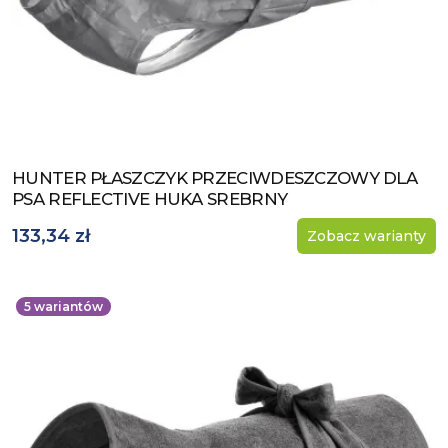
HUNTER PŁASZCZYK PRZECIWDESZCZOWY DLA
Zobacz produkt
PSA REFLECTIVE HUKA SREBRNY
133,34 zł
Zobacz warianty
5
wariantów