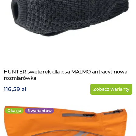
HUNTER sweterek dla psa MALMO antracyt nowa
Zobacz produkt
rozmiarówka
116,59 zł
Zobacz warianty
Okazja
6
wariantów