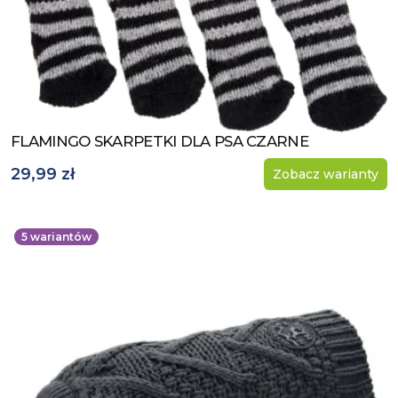
FLAMINGO SKARPETKI DLA PSA CZARNE
Zobacz produkt
29,99 zł
Zobacz warianty
5
wariantów