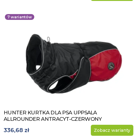
7
wariantów
HUNTER KURTKA DLA PSA UPPSALA
Zobacz produkt
ALLROUNDER ANTRACYT-CZERWONY
336,68 zł
Zobacz warianty