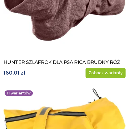
HUNTER SZLAFROK DLA PSA RIGA BRUDNY RÓŻ
Zobacz produkt
160,01 zł
Zobacz warianty
11
wariantów