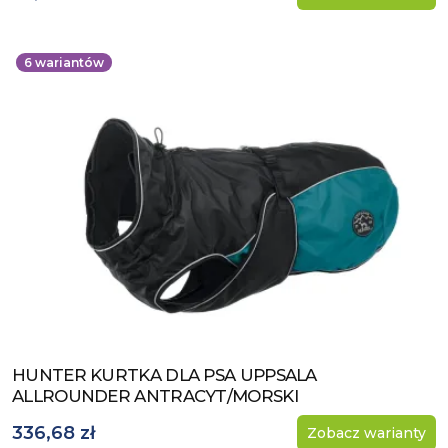
6
wariantów
HUNTER KURTKA DLA PSA UPPSALA
Zobacz produkt
ALLROUNDER ANTRACYT/MORSKI
336,68 zł
Zobacz warianty