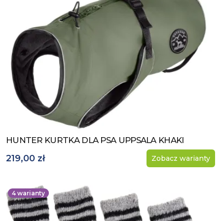
HUNTER KURTKA DLA PSA UPPSALA KHAKI
Zobacz produkt
219,00 zł
Zobacz warianty
4
warianty