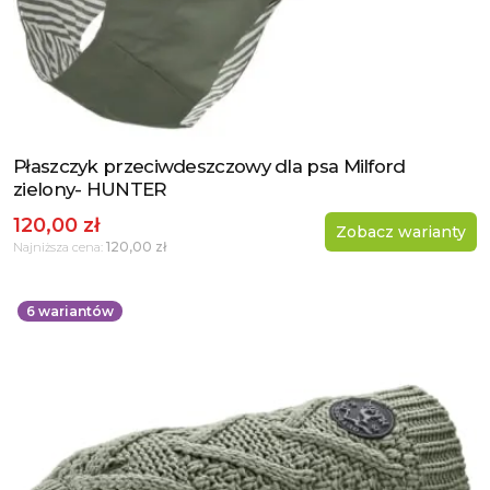
Płaszczyk przeciwdeszczowy dla psa Milford
Zobacz produkt
zielony- HUNTER
120,00 zł
Zobacz warianty
120,00 zł
Najniższa cena:
6
wariantów