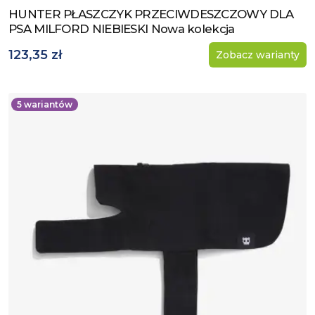
HUNTER PŁASZCZYK PRZECIWDESZCZOWY DLA
Zobacz produkt
PSA MILFORD NIEBIESKI Nowa kolekcja
123,35 zł
Zobacz warianty
5
wariantów