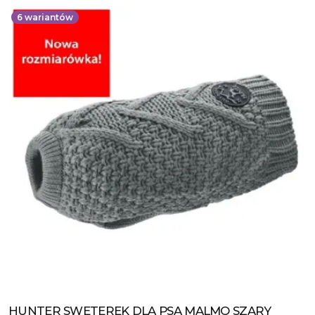
6
wariantów
HUNTER SWETEREK DLA PSA MALMO SZARY
Zobacz produkt