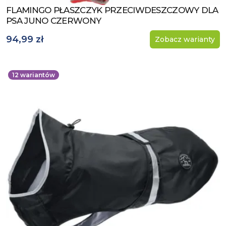
FLAMINGO PŁASZCZYK PRZECIWDESZCZOWY DLA
Zobacz produkt
PSA JUNO CZERWONY
94,99 zł
Zobacz warianty
12
wariantów