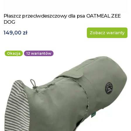
Płaszcz przeciwdeszczowy dla psa OATMEAL ZEE
Zobacz produkt
DOG
149,00 zł
Zobacz warianty
Okazja
12
wariantów