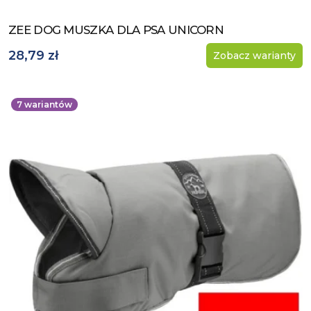
ZEE DOG MUSZKA DLA PSA UNICORN
Zobacz produkt
28,79 zł
Zobacz warianty
7
wariantów