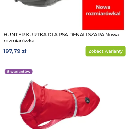
HUNTER KURTKA DLA PSA DENALI SZARA Nowa
Zobacz produkt
rozmiarówka
197,79 zł
Zobacz warianty
8
wariantów