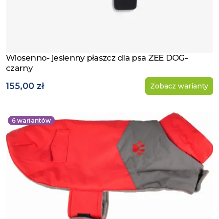
Wiosenno- jesienny płaszcz dla psa ZEE DOG-
Zobacz produkt
czarny
155,00 zł
Zobacz warianty
6
wariantów