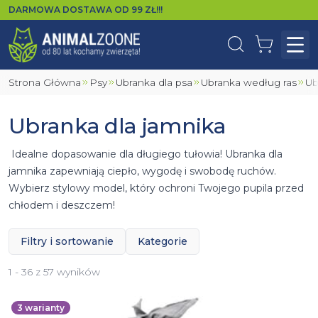
DARMOWA DOSTAWA OD
99
ZŁ!!!
Wyszukaj
Koszyk
Otw
Strona Główna
Psy
Ubranka dla psa
Ubranka według ras
U
Ubranka dla jamnika
Idealne dopasowanie dla długiego tułowia! Ubranka dla
jamnika zapewniają ciepło, wygodę i swobodę ruchów.
Wybierz stylowy model, który ochroni Twojego pupila przed
chłodem i deszczem!
Filtry i sortowanie
Kategorie
1 - 36 z 57 wyników
3
warianty