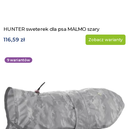
HUNTER sweterek dla psa MALMO szary
Zobacz produkt
116,59 zł
Zobacz warianty
9
wariantów