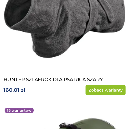
HUNTER SZLAFROK DLA PSA RIGA SZARY
Zobacz produkt
160,01 zł
Zobacz warianty
16
wariantów