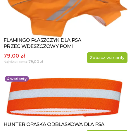
FLAMINGO PŁASZCZYK DLA PSA
Zobacz produkt
PRZECIWDESZCZOWY POMI
79,00 zł
Zobacz warianty
79,00 zł
Najniższa cena:
4
warianty
HUNTER OPASKA ODBLASKOWA DLA PSA
Zobacz produkt