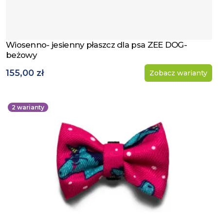
Wiosenno- jesienny płaszcz dla psa ZEE DOG-
Zobacz produkt
beżowy
155,00 zł
Zobacz warianty
2
warianty