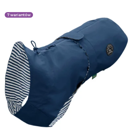
7
wariantów