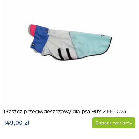
Płaszcz przeciwdeszczowy dla psa 90's ZEE DOG
Zobacz produkt
149,00 zł
Zobacz warianty