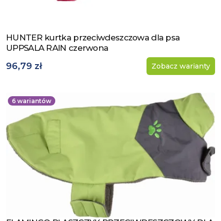
HUNTER kurtka przeciwdeszczowa dla psa
Zobacz produkt
UPPSALA RAIN czerwona
96,79 zł
Zobacz warianty
6
wariantów