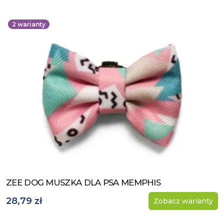
2
warianty
ZEE DOG MUSZKA DLA PSA MEMPHIS
Zobacz produkt
28,79 zł
Zobacz warianty