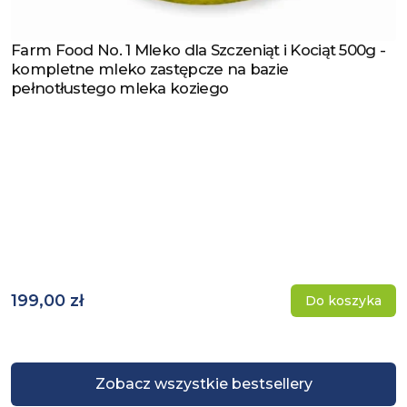
Farm Food No. 1 Mleko dla Szczeniąt i Kociąt 500g -
Zobacz produkt
kompletne mleko zastępcze na bazie
pełnotłustego mleka koziego
199,00 zł
Do koszyka
Zobacz wszystkie bestsellery