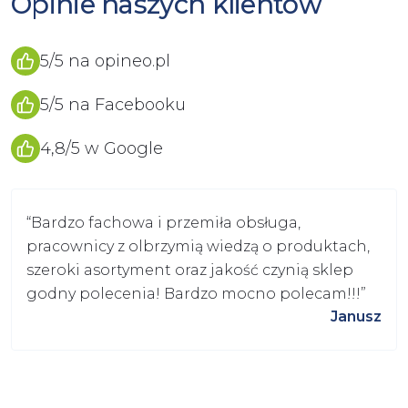
Opinie naszych klientów
5/5 na opineo.pl
5/5 na Facebooku
4,8/5 w Google
“
Bardzo fachowa i przemiła obsługa,
pracownicy z olbrzymią wiedzą o produktach,
szeroki asortyment oraz jakość czynią sklep
godny polecenia! Bardzo mocno polecam!!!
”
Janusz