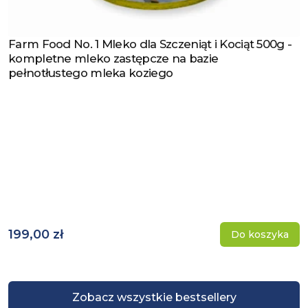
Farm Food No. 1 Mleko dla Szczeniąt i Kociąt 500g -
Zobacz produkt
kompletne mleko zastępcze na bazie
pełnotłustego mleka koziego
199,00 zł
Do koszyka
Zobacz wszystkie bestsellery