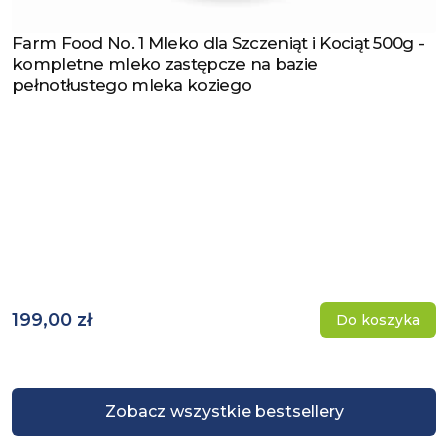
Farm Food No. 1 Mleko dla Szczeniąt i Kociąt 500g -
Zobacz produkt
kompletne mleko zastępcze na bazie
pełnotłustego mleka koziego
199,00 zł
Do koszyka
Zobacz wszystkie bestsellery