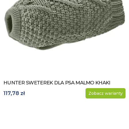
HUNTER SWETEREK DLA PSA MALMO KHAKI
Zobacz produkt
117,78 zł
Zobacz warianty