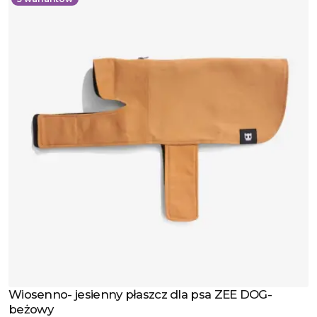
Wiosenno- jesienny płaszcz dla psa ZEE DOG-
Zobacz produkt
beżowy