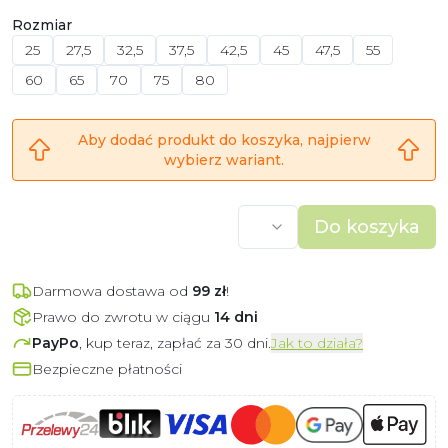
Rozmiar
25
27,5
32,5
37,5
42,5
45
47,5
55
60
65
70
75
80
Aby dodać produkt do koszyka, najpierw
wybierz wariant.
Do koszyka
Darmowa dostawa od
99
zł
!
Prawo do zwrotu w ciągu
14 dni
PayPo
, kup teraz, zapłać za 30 dni.
Jak to działa?
Bezpieczne płatności