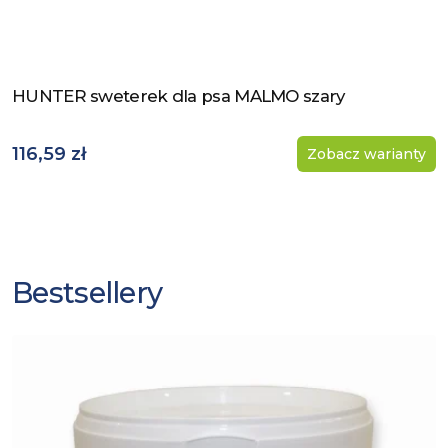
HUNTER sweterek dla psa MALMO szary
Zobacz produkt
116,59 zł
Zobacz warianty
Bestsellery