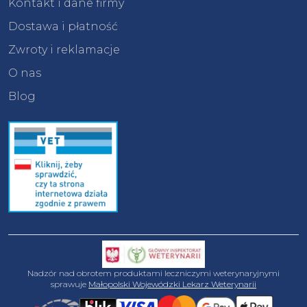
Kontakt i dane firmy
Dostawa i płatność
Zwroty i reklamacje
O nas
Blog
Nadzór nad obrotem produktami leczniczymi weterynaryjnymi
sprawuje
Małopolski Wojewódzki Lekarz Weterynarii