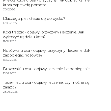
Miękka kupa u psa - przyczyny i jak dobrać karmę,
która naprawdę pomoże
7.01.2026
Dlaczego pies drapie się po pysku?
17.08.2025
Koci trądzik - objawy, przyczyny i leczenie. Jak
wyleczyć trądzik u kota?
11.08.2025
Nosówka u psa - objawy, przyczyny i leczenie. Jak
zapobiegać nosówce?
16.07.2025
Drożdżaki u psa - objawy, leczenie i zapobieganie
13.07.2025
Tasiemiec u psa - objawy, leczenie, czy można się
zarazić?
28.06.2025