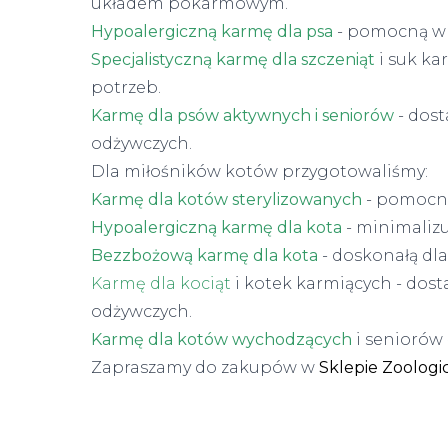
układem pokarmowym.
Hypoalergiczną karmę dla psa
- pomocną w 
Specjalistyczną karmę dla szczeniąt
i suk ka
potrzeb.
Karmę dla psów aktywnych i seniorów
- dost
odżywczych.
Dla miłośników kotów przygotowaliśmy:
Karmę dla kotów sterylizowanych
- pomocną
Hypoalergiczną karmę dla kota
- minimalizu
Bezzbożową karmę dla kota
- doskonałą dl
Karmę dla kociąt
i kotek karmiących - dos
odżywczych.
Karmę dla kotów wychodzących
i seniorów
Zapraszamy do zakupów w
Sklepie Zoolog