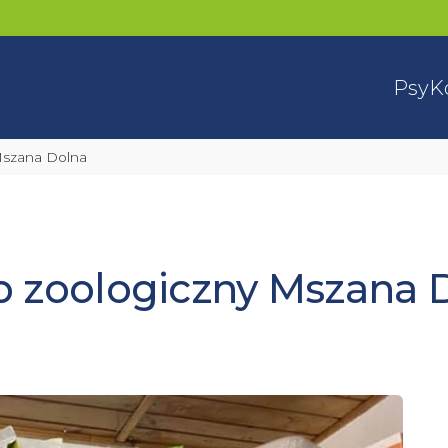
Psy
K
 Mszana Dolna
p zoologiczny Mszana 