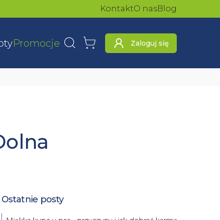
Kontakt
O nas
Blog
oty
Promocje
Zaloguj się
Wyszukaj
Koszyk
Dolna
Ostatnie posty