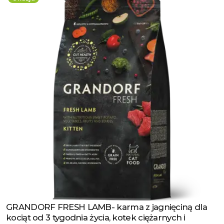
GRANDORF FRESH LAMB- karma z jagnięciną dla
Zobacz produkt
kociąt od 3 tygodnia życia, kotek ciężarnych i