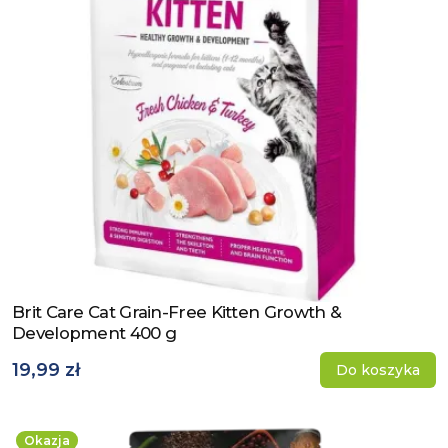
Brit Care Cat Grain-Free Kitten Growth &
Zobacz produkt
Development 400 g
19,99 zł
Do koszyka
Okazja