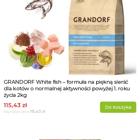
GRANDORF White fish – formuła na piękną sierść
Zobacz produkt
dla kotów o normalnej aktywności powyżej 1. roku
życia 2kg
115,43 zł
Do koszyka
115,43 zł
Najniższa cena: