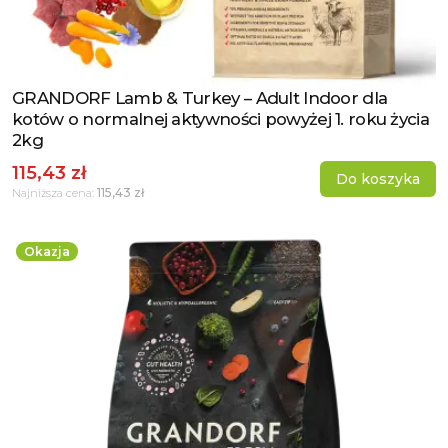
GRANDORF Lamb & Turkey – Adult Indoor dla
Zobacz produkt
kotów o normalnej aktywności powyżej 1. roku życia
2kg
115,43 zł
Do koszyka
115,43 zł
Najniższa cena:
Okazja