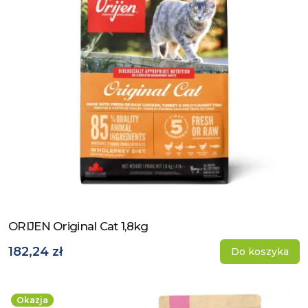
ORIJEN Original Cat 1,8kg
Zobacz produkt
182,24 zł
Do koszyka
Okazja