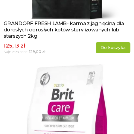
GRANDORF FRESH LAMB- karma z jagnięciną dla
Zobacz produkt
dorosłych dorosłych kotów sterylizowanych lub
starszych 2kg
125,13 zł
Do koszyka
129,00 zł
Najniższa cena: