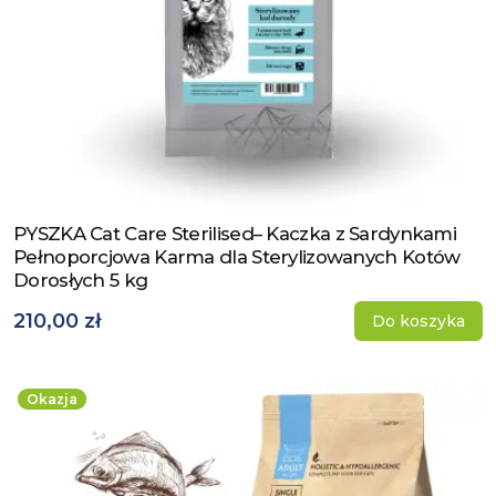
PYSZKA Cat Care Sterilised– Kaczka z Sardynkami
Zobacz produkt
Pełnoporcjowa Karma dla Sterylizowanych Kotów
Dorosłych 5 kg
210,00 zł
Do koszyka
Okazja