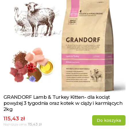
GRANDORF Lamb & Turkey Kitten- dla kociąt
Zobacz produkt
powyżej 3 tygodnia oraz kotek w ciąży i karmiących
2kg
115,43 zł
Do koszyka
115,43 zł
Najniższa cena: