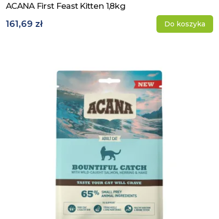
ACANA First Feast Kitten 1,8kg
Zobacz produkt
161,69 zł
Do koszyka