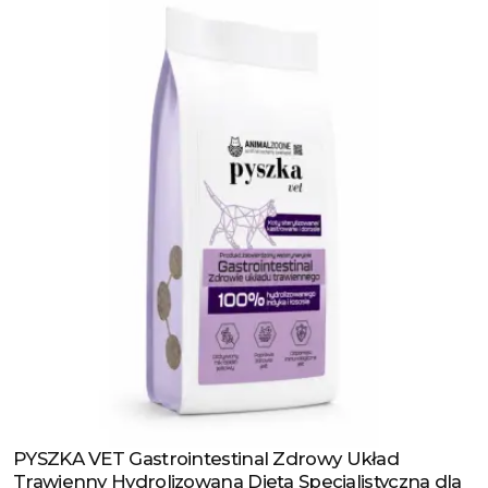
PYSZKA VET Gastrointestinal Zdrowy Układ
Zobacz produkt
Trawienny Hydrolizowana Dieta Specjalistyczna dla