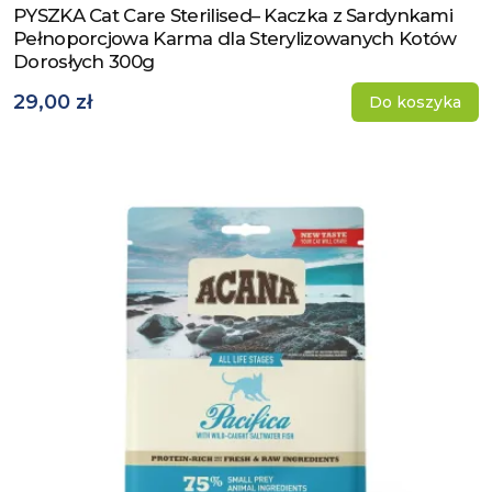
PYSZKA Cat Care Sterilised– Kaczka z Sardynkami
Zobacz produkt
Pełnoporcjowa Karma dla Sterylizowanych Kotów
Dorosłych 300g
29,00 zł
Do koszyka