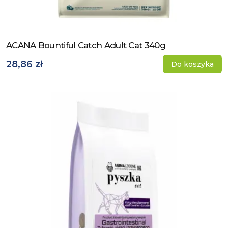
ACANA Bountiful Catch Adult Cat 340g
Zobacz produkt
28,86 zł
Do koszyka