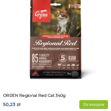
ORIJEN Regional Red Cat 340g
Zobacz produkt
50,23 zł
Do koszyka