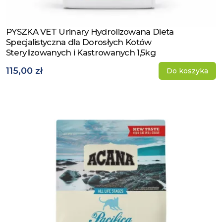
PYSZKA VET Urinary Hydrolizowana Dieta
Zobacz produkt
Specjalistyczna dla Dorosłych Kotów
Sterylizowanych i Kastrowanych 1,5kg
115,00 zł
Do koszyka