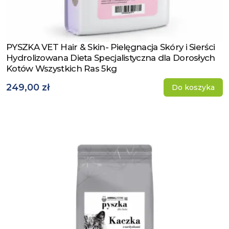
PYSZKA VET Hair & Skin- Pielęgnacja Skóry i Sierści
Zobacz produkt
Hydrolizowana Dieta Specjalistyczna dla Dorosłych
Kotów Wszystkich Ras 5kg
249,00 zł
Do koszyka