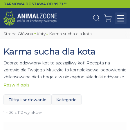
DARMOWA DOSTAWA OD
99
ZŁ!!!
Wyszukaj
Koszyk
Otw
Strona Główna
Koty
Karma sucha dla kota
Karma sucha dla kota
Dobrze odżywiony kot to szczęśliwy kot! Recepta na
zdrowie dla Twojego Mruczka to kompleksowa, odpowiednio
zbilansowana dieta bogata w niezbędne składniki odżywcze.
Kluczową rolę w żywieniu czworonoga może odegrać
Rozwiń opis
odpowiednio
dobrana sucha
karma dla kotów
sterylizowanych
. Dzięki szerokiemu wachlarzowi karm
Filtry i sortowanie
Kategorie
można dobrać właściwą dla Twojego kociaka. Pod uwagę
należy wziąć kilka aspektów jakimi są między innymi skład i
1 - 36 z 112 wyników
smak.
Pod uwagę należy wziąć kilka aspektów jakimi są między