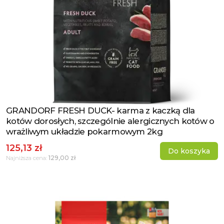
GRANDORF FRESH DUCK- karma z kaczką dla
Zobacz produkt
kotów dorosłych, szczególnie alergicznych kotów o
wrażliwym układzie pokarmowym 2kg
125,13 zł
Do koszyka
129,00 zł
Najniższa cena: