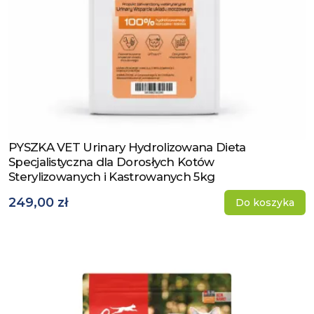
PYSZKA VET Urinary Hydrolizowana Dieta
Zobacz produkt
Specjalistyczna dla Dorosłych Kotów
Sterylizowanych i Kastrowanych 5kg
249,00 zł
Do koszyka