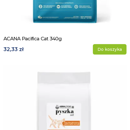
ACANA Pacifica Cat 340g
Zobacz produkt
32,33 zł
Do koszyka