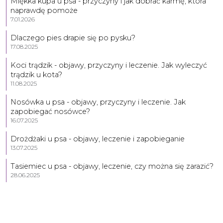
Miękka kupa u psa - przyczyny i jak dobrać karmę, która
naprawdę pomoże
7.01.2026
Dlaczego pies drapie się po pysku?
17.08.2025
Koci trądzik - objawy, przyczyny i leczenie. Jak wyleczyć
trądzik u kota?
11.08.2025
Nosówka u psa - objawy, przyczyny i leczenie. Jak
zapobiegać nosówce?
16.07.2025
Drożdżaki u psa - objawy, leczenie i zapobieganie
13.07.2025
Tasiemiec u psa - objawy, leczenie, czy można się zarazić?
28.06.2025