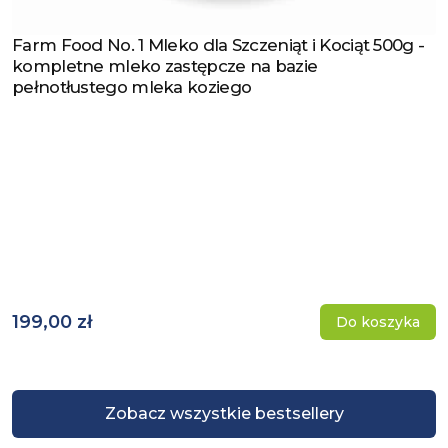
Farm Food No. 1 Mleko dla Szczeniąt i Kociąt 500g -
Zobacz produkt
kompletne mleko zastępcze na bazie
pełnotłustego mleka koziego
199,00 zł
Do koszyka
Zobacz wszystkie bestsellery