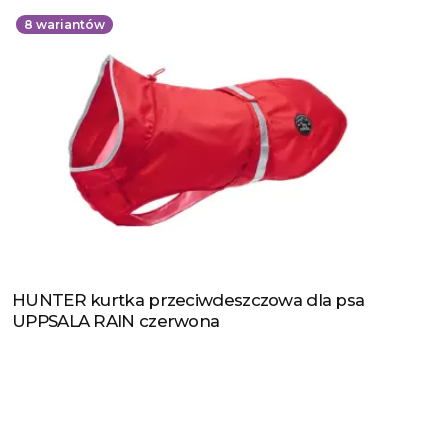
8
wariantów
HUNTER kurtka przeciwdeszczowa dla psa
Zobacz produkt
UPPSALA RAIN czerwona