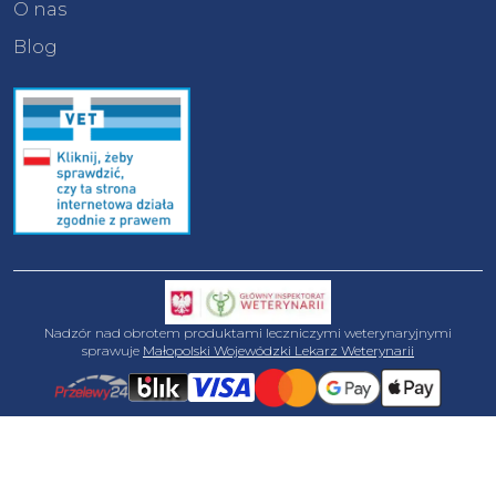
O nas
Blog
Nadzór nad obrotem produktami leczniczymi weterynaryjnymi
sprawuje
Małopolski Wojewódzki Lekarz Weterynarii