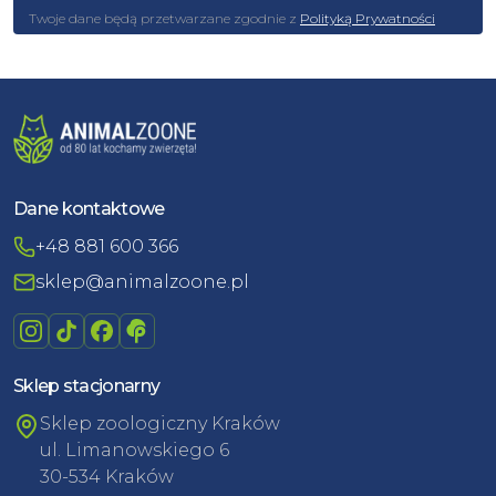
Twoje dane będą przetwarzane zgodnie z
Polityką Prywatności
Dane kontaktowe
+48 881 600 366
sklep@animalzoone.pl
Sklep stacjonarny
Sklep zoologiczny Kraków
ul. Limanowskiego 6
30-534 Kraków