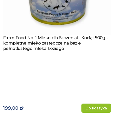
Farm Food No. 1 Mleko dla Szczeniąt i Kociąt 500g -
Zobacz produkt
kompletne mleko zastępcze na bazie
pełnotłustego mleka koziego
199,00 zł
Do koszyka