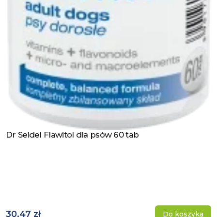
Dr Seidel Flawitol dla psów 60 tab
Zobacz produkt
30,47 zł
Do koszyka