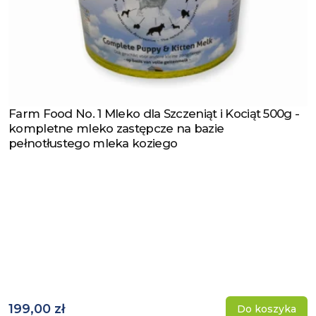
Farm Food No. 1 Mleko dla Szczeniąt i Kociąt 500g -
Zobacz produkt
kompletne mleko zastępcze na bazie
pełnotłustego mleka koziego
199,00 zł
Do koszyka