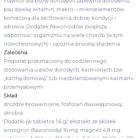
Flawitol dla psów dorosłych zapewnia dorosłemu
psu dawkę witamin, makro- i mikroelementów
konieczną dla zachowania dobrej kondycji i
zdrowia. Dodatek flawonoidów zwiększa
odporność organizmu na wiele chorób (w tym
nowotworowych) i opóźnia procesy starzenia.
Zalecenia
Preparat przeznaczony do codziennego
stosowania u psów dorosłych, karmionych tzw.
„karmą domową” lub niezbilansowanymi karmami
przemysłowymi.
Skład
drożdże browarniane, fosforan dwuwapniowy,
skrobia.
Dodatki (w tabletce 1,6 g): ekstrakt ze skórek
winogron (flawonoidy) 16 mg; magnez 4,8 mg;