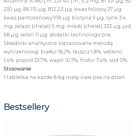
witaminy: A 360 j.m., D3 40 j.m., E 2 mg, B1 101 µg, B2
230 µg, B6 115 µg, B12 2,3 µg; kwas foliowy 27 µg;
kwas pantotenowy 918 µg; biotyna 9 µg; cynk 3,4
mg; żelazo (chelat) 5 mg; miedź (chelat) 333 µg; jod
58 µg; selen 11 µg; dodatki technologiczne.
Składniki analityczne (opracowane metodą
wyliczeniową): białko 18,2%; tłuszcz 1,8%; włókno
1,4%; popiół 33,7%; wapń 10,7%; fosfor 7,4%; sód 0%.
Stosowanie
1 tabletka na każde 8 kg masy ciała psa na dzień
Bestsellery