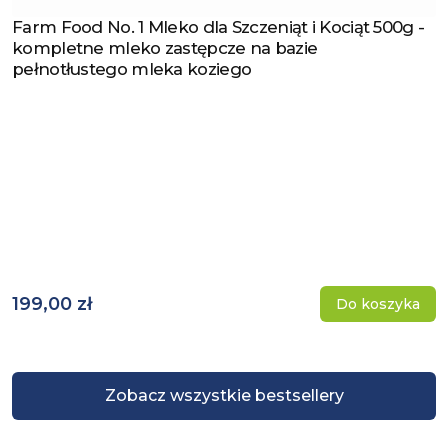
Farm Food No. 1 Mleko dla Szczeniąt i Kociąt 500g -
Zobacz produkt
kompletne mleko zastępcze na bazie
pełnotłustego mleka koziego
199,00 zł
Do koszyka
Zobacz wszystkie bestsellery