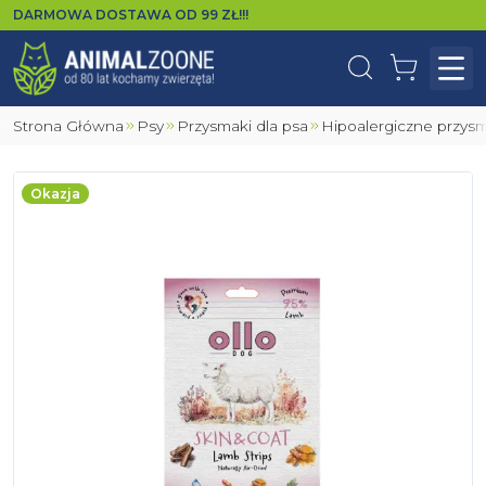
DARMOWA DOSTAWA OD
99
ZŁ!!!
Wyszukaj
Koszyk
Otw
Strona Główna
Psy
Przysmaki dla psa
Hipoalergiczne przys
Okazja