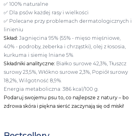
✅ 100% naturalne
✅ Dla psów każdej rasy i wielkości
✅ Polecane przy problemach dermatologicznych i
linieniu
Skład:
Jagnięcina 95% (55% - mięso mięśniowe,
40% - podroby, żeberka i chrząstki), olej z łososia,
kurkuma i siemię lniane 5%.
Składniki analityczne:
Białko surowe 42,3%, Tłuszcz
surowy 23,5%, Włókno surowe 2,3%, Popiół surowy
18,2%, Wilgotność 8,9%.
Energia metaboliczna: 386 kcal/100 g.
Podaruj swojemu psu to, co najlepsze z natury – bo
zdrowa skóra i piękna sierść zaczynają się od miski!
Bestsellery