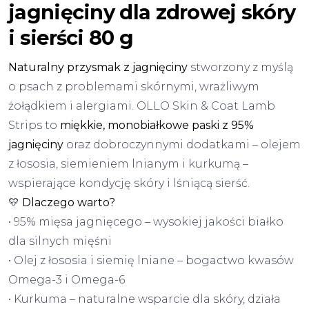
jagnięciny dla zdrowej skóry
i sierści 80 g
Naturalny przysmak z jagnięciny
stworzony z myślą
o psach z problemami skórnymi, wrażliwym
żołądkiem i alergiami. OLLO Skin & Coat Lamb
Strips to
miękkie, monobiałkowe paski z 95%
jagnięciny
oraz dobroczynnymi dodatkami – olejem
z łososia, siemieniem lnianym i kurkumą –
wspierające kondycję skóry i lśniącą sierść.
💛
Dlaczego warto?
• 95% mięsa jagnięcego – wysokiej jakości białko
dla silnych mięśni
• Olej z łososia i siemię lniane – bogactwo kwasów
Omega-3 i Omega-6
• Kurkuma – naturalne wsparcie dla skóry, działa