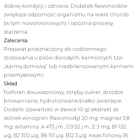
dobrej kondycji i zdrowia. Dodatek flawonoidów
zwiększa odporność organizmu na wiele chorób
(w tym nowotworowych) i opóźnia procesy
starzenia.
Zalecenia
Preparat przeznaczony do codziennego
stosowania u psów dorosłych, karmionych tzw.
„karmą domową” lub niezbilansowanymi karmami
przemysłowymi.
Skład
fosforan dwuwapniowy, otręby, cukier, drożdże
browarniane, hydrolizowane białko zwierzęce.
Dodatki (zawartość w dawce 10 g) ekstrakt ze
skórek winogron (flawonoidy) 20 mg; magnez 3,8
mg; witaminy: A 473 j.m., D3 52 j.m., E 3 mg, B1 132
µg, B2 302 µg, B6 151 µg, B12 3 µg; kwas foliowy 36