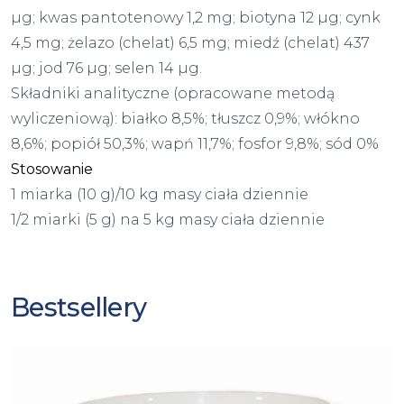
µg; kwas pantotenowy 1,2 mg; biotyna 12 µg; cynk
4,5 mg; żelazo (chelat) 6,5 mg; miedź (chelat) 437
µg; jod 76 µg; selen 14 µg.
Składniki analityczne (opracowane metodą
wyliczeniową): białko 8,5%; tłuszcz 0,9%; włókno
8,6%; popiół 50,3%; wapń 11,7%; fosfor 9,8%; sód 0%
Stosowanie
1 miarka (10 g)/10 kg masy ciała dziennie
1/2 miarki (5 g) na 5 kg masy ciała dziennie
Bestsellery