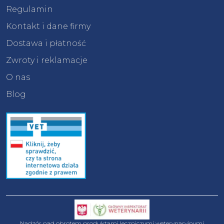
Regulamin
Kontakt i dane firmy
Dostawa i płatność
Zwroty i reklamacje
O nas
Blog
Nadzór nad obrotem produktami leczniczymi weterynaryjnymi