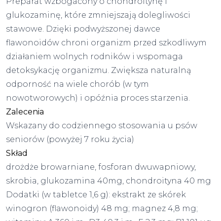
Preparat wzbogacony o chondroitynę i
glukozaminę, które zmniejszają dolegliwości
stawowe. Dzięki podwyższonej dawce
flawonoidów chroni organizm przed szkodliwym
działaniem wolnych rodników i wspomaga
detoksykację organizmu. Zwiększa naturalną
odporność na wiele chorób (w tym
nowotworowych) i opóźnia proces starzenia.
Zalecenia
Wskazany do codziennego stosowania u psów
seniorów (powyżej 7 roku życia)
Skład
drożdże browarniane, fosforan dwuwapniowy,
skrobia, glukozamina 40mg, chondroityna 40 mg
Dodatki (w tabletce 1,6 g): ekstrakt ze skórek
winogron (flawonoidy) 48 mg; magnez 4,8 mg;