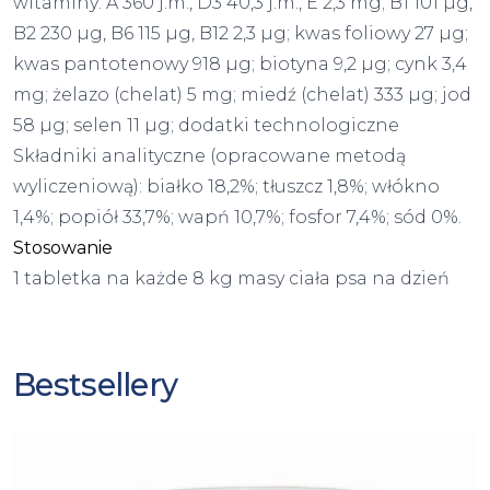
witaminy: A 360 j.m., D3 40,3 j.m., E 2,3 mg; B1 101 µg,
B2 230 µg, B6 115 µg, B12 2,3 µg; kwas foliowy 27 µg;
kwas pantotenowy 918 µg; biotyna 9,2 µg; cynk 3,4
mg; żelazo (chelat) 5 mg; miedź (chelat) 333 µg; jod
58 µg; selen 11 µg; dodatki technologiczne
Składniki analityczne (opracowane metodą
wyliczeniową): białko 18,2%; tłuszcz 1,8%; włókno
1,4%; popiół 33,7%; wapń 10,7%; fosfor 7,4%; sód 0%.
Stosowanie
1 tabletka na każde 8 kg masy ciała psa na dzień
Bestsellery