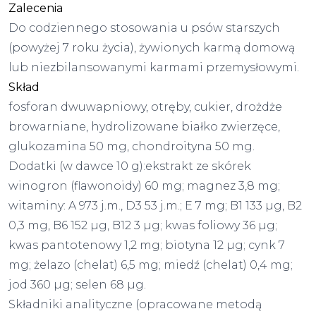
Zalecenia
Do codziennego stosowania u psów starszych
(powyżej 7 roku życia), żywionych karmą domową
lub niezbilansowanymi karmami przemysłowymi.
Skład
fosforan dwuwapniowy, otręby, cukier, drożdże
browarniane, hydrolizowane białko zwierzęce,
glukozamina 50 mg, chondroityna 50 mg.
Dodatki (w dawce 10 g):ekstrakt ze skórek
winogron (flawonoidy) 60 mg; magnez 3,8 mg;
witaminy: A 973 j.m., D3 53 j.m.; E 7 mg; B1 133 µg, B2
0,3 mg, B6 152 µg, B12 3 µg; kwas foliowy 36 µg;
kwas pantotenowy 1,2 mg; biotyna 12 µg; cynk 7
mg; żelazo (chelat) 6,5 mg; miedź (chelat) 0,4 mg;
jod 360 µg; selen 68 µg.
Składniki analityczne (opracowane metodą