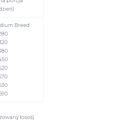
na porcja
dzień)
edium Breed
280
320
380
450
520
570
630
690
izowany łosoś)