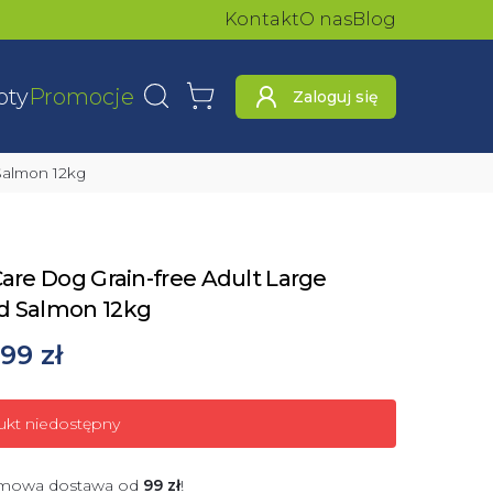
Kontakt
O nas
Blog
oty
Promocje
Zaloguj się
Wyszukaj
Koszyk
 Salmon 12kg
Care Dog Grain-free Adult Large
d Salmon 12kg
99 zł
ukt niedostępny
mowa dostawa od
99
zł
!