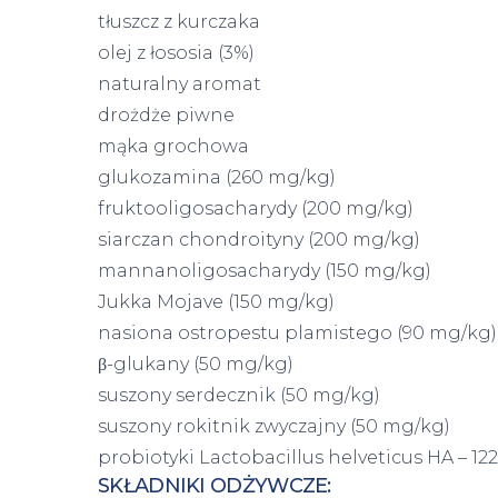
tłuszcz z kurczaka
olej z łososia (3%)
naturalny aromat
drożdże piwne
mąka grochowa
glukozamina (260 mg/kg)
fruktooligosacharydy (200 mg/kg)
siarczan chondroityny (200 mg/kg)
mannanoligosacharydy (150 mg/kg)
Jukka Mojave (150 mg/kg)
nasiona ostropestu plamistego (90 mg/kg)
β-glukany (50 mg/kg)
suszony serdecznik (50 mg/kg)
suszony rokitnik zwyczajny (50 mg/kg)
probiotyki Lactobacillus helveticus HA – 1
SKŁADNIKI ODŻYWCZE: