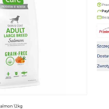
Pra
Pay
Bezp
Szczeg
Dosta
Zwrot
 Salmon 12kg