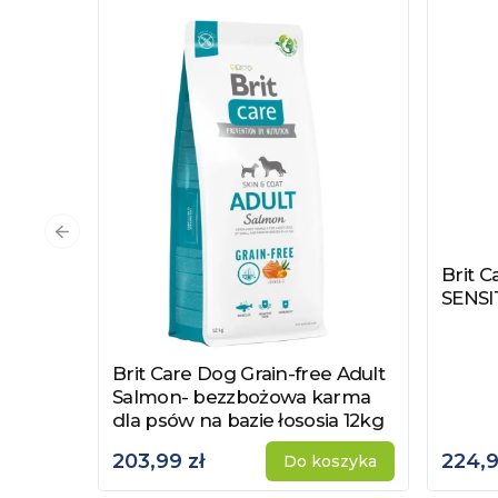
Poprzedni slajd
Brit C
Zobac
SENSI
Brit Care Dog Grain-free Adult
Zobacz produkt
Salmon- bezzbożowa karma
dla psów na bazie łososia 12kg
203,99 zł
224,9
Do koszyka