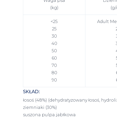
Waga psa
Dzien
(kg)
(g/
<25
Adult M
25
30
40
50
60
70
80
90
SKŁAD:
łosoś (48%) (dehydratyzowany łosoś, hydrol
ziemniaki (30%)
suszona pulpa jabłkowa