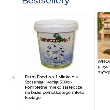
Bestsellery
Nowo
WHOLE
Zobac
przysm
myszy
Farm Food No. 1 Mleko dla
Zobacz produkt
Poprzedni slajd
Szczeniąt i Kociąt 500g -
kompletne mleko zastępcze
na bazie pełnotłustego mleka
koziego