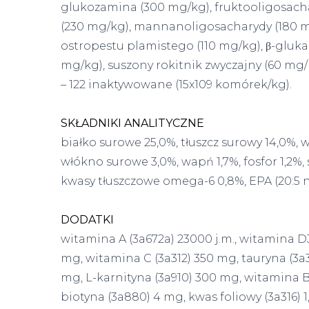
glukozamina (300 mg/kg), fruktooligosacha
(230 mg/kg), mannanoligosacharydy (180 m
ostropestu plamistego (110 mg/kg), β-gluka
mg/kg), suszony rokitnik zwyczajny (60 mg/
– 122 inaktywowane (15x109 komórek/kg).
SKŁADNIKI ANALITYCZNE
białko surowe 25,0%, tłuszcz surowy 14,0%, 
włókno surowe 3,0%, wapń 1,7%, fosfor 1,2%,
kwasy tłuszczowe omega-6 0,8%, EPA (20:5 n-3
DODATKI
witamina A (3a672a) 23000 j.m., witamina D3 
mg, witamina C (3a312) 350 mg, tauryna (3a
mg, L-karnityna (3a910) 300 mg, witamina B1
biotyna (3a880) 4 mg, kwas foliowy (3a316) 