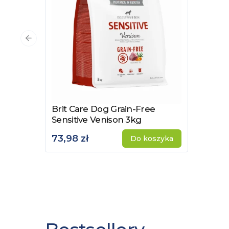
Poprzedni slajd
Brit Care Dog Grain-Free
Zobacz produkt
Sensitive Venison 3kg
73,98 zł
Do koszyka