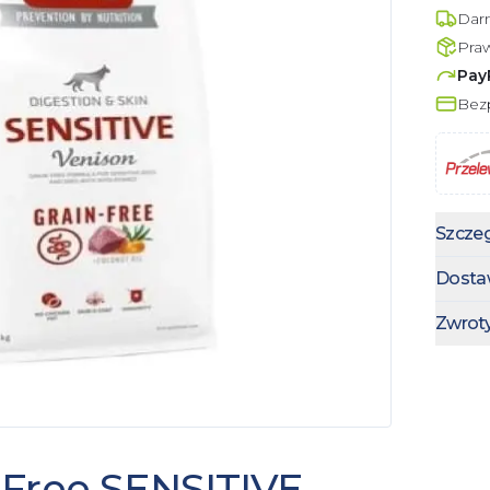
Dar
Pra
Pay
Bezp
Szczeg
Dosta
Zwrot
-Free SENSITIVE