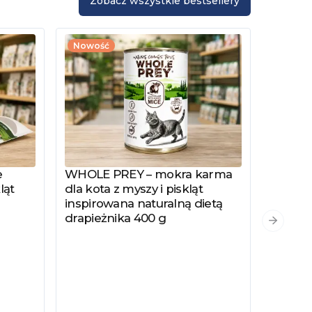
Zobacz wszystkie bestsellery
Nowość
e
WHOLE PREY – mokra karma
Zobacz produkt
ląt
dla kota z myszy i piskląt
inspirowana naturalną dietą
drapieżnika 400 g
PYSZKA
Zobacz
Następn
Hydrol
Specjal
Kotów 
Kastro