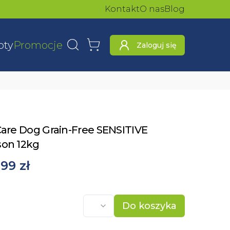
Kontakt
O nas
Blog
oty
Promocje
Zaloguj się
Wyszukaj
Koszyk
Care Dog Grain-Free SENSITIVE
son 12kg
99 zł
Do koszyka