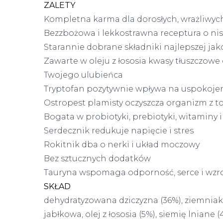
ZALETY
Kompletna karma dla dorosłych, wrażliwyc
Bezzbożowa i lekkostrawna receptura o ni
Starannie dobrane składniki najlepszej jak
Zawarte w oleju z łososia kwasy tłuszczowe 
Twojego ulubieńca
Tryptofan pozytywnie wpływa na uspokojen
Ostropest plamisty oczyszcza organizm z t
Bogata w probiotyki, prebiotyki, witaminy i
Serdecznik redukuje napięcie i stres
Rokitnik dba o nerki i układ moczowy
Bez sztucznych dodatków
Tauryna wspomaga odporność, serce i wzr
SKŁAD
dehydratyzowana dziczyzna (36%), ziemniaki
jabłkowa, olej z łososia (5%), siemię lnian