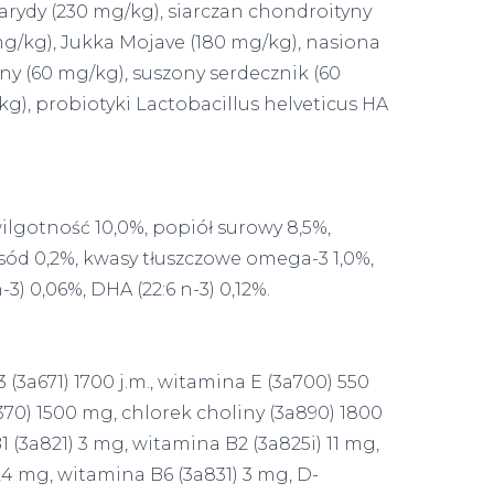
rydy (230 mg/kg), siarczan chondroityny
g/kg), Jukka Mojave (180 mg/kg), nasiona
ny (60 mg/kg), suszony serdecznik (60
kg), probiotyki Lactobacillus helveticus HA
wilgotność 10,0%, popiół surowy 8,5%,
 sód 0,2%, kwasy tłuszczowe omega-3 1,0%,
) 0,06%, DHA (22:6 n-3) 0,12%.
(3a671) 1700 j.m., witamina E (3a700) 550
370) 1500 mg, chlorek choliny (3a890) 1800
 (3a821) 3 mg, witamina B2 (3a825i) 11 mg,
1,4 mg, witamina B6 (3a831) 3 mg, D-