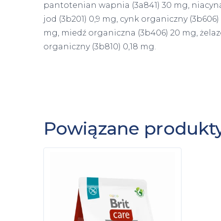
pantotenian wapnia (3a841) 30 mg, niacyna
jod (3b201) 0,9 mg, cynk organiczny (3b60
mg, miedź organiczna (3b406) 20 mg, żelaz
organiczny (3b810) 0,18 mg.
Powiązane produkt