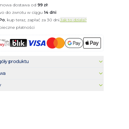
mowa dostawa od
99
zł
!
wo do zwrotu w ciągu
14 dni
Po
, kup teraz, zapłać za 30 dni.
Jak to działa?
ieczne płatności
óły produktu
wa
y