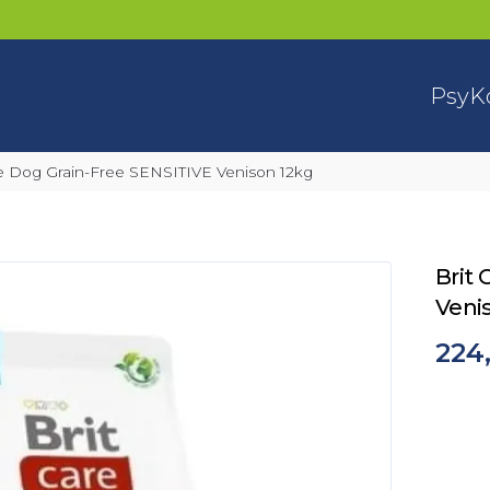
Psy
K
are Dog Grain-Free SENSITIVE Venison 12kg
Brit 
Veni
224,