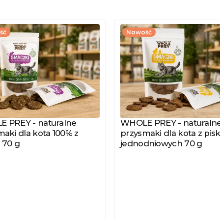
ść
Nowość
 PREY - naturalne
WHOLE PREY - naturaln
z produkt
Zobacz produkt
aki dla kota 100% z
przysmaki dla kota z pisk
 70 g
jednodniowych 70 g