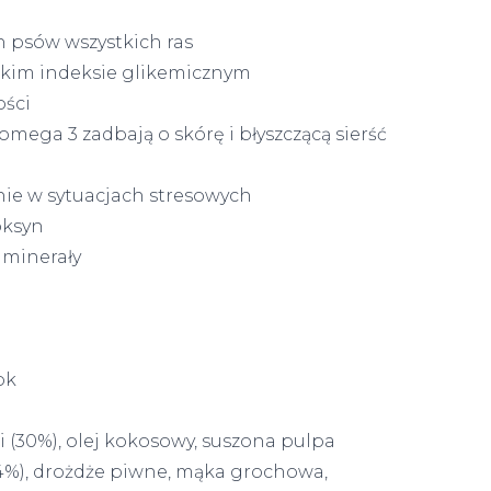
h psów wszystkich ras
skim indeksie glikemicznym
ości
omega 3 zadbają o skórę i błyszczącą sierść
ie w sytuacjach stresowych
oksyn
 minerały
ok
 (30%), olej kokosowy, suszona pulpa
e (4%), drożdże piwne, mąka grochowa,