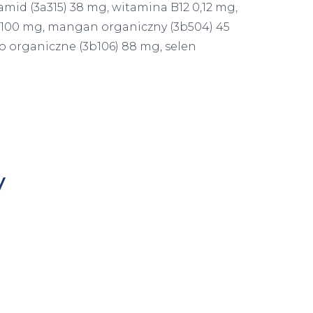
mid (3a315) 38 mg, witamina B12 0,12 mg,
6) 100 mg, mangan organiczny (3b504) 45
o organiczne (3b106) 88 mg, selen
y