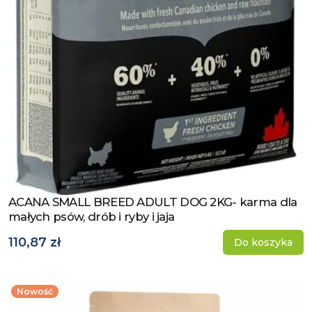
ACANA SMALL BREED ADULT DOG 2KG- karma dla
Zobacz produkt
małych psów, drób i ryby i jaja
110,87 zł
Do koszyka
Nowość