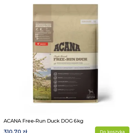
objawów alergii.
ACANA Free-Run Duck DOG 6kg
Zobacz produkt
310,70 zł
Do koszyka