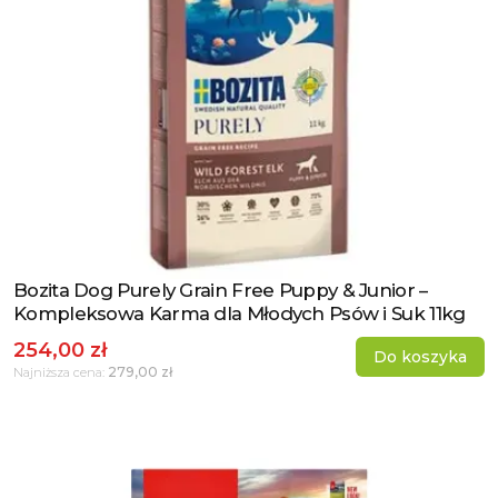
Bozita Dog Purely Grain Free Puppy & Junior –
Zobacz produkt
Kompleksowa Karma dla Młodych Psów i Suk 11kg
254,00 zł
Do koszyka
279,00 zł
Najniższa cena: