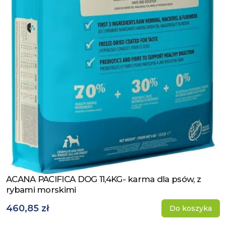
ACANA PACIFICA DOG 11,4KG- karma dla psów, z
Zobacz produkt
rybami morskimi
460,85 zł
Do koszyka