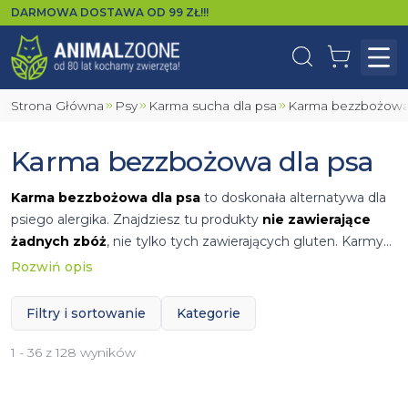
DARMOWA DOSTAWA OD
99
ZŁ!!!
Wyszukaj
Koszyk
Otw
Strona Główna
Psy
Karma sucha dla psa
Karma bezzbożowa
Karma bezzbożowa dla psa
Karma bezzbożowa dla psa
to doskonała alternatywa dla
psiego alergika. Znajdziesz tu produkty
nie zawierające
żadnych zbóż
, nie tylko tych zawierających gluten. Karmy
bezzbożowe świetnie sprawdzą się dla psów z
Rozwiń opis
nietolerancjami pokarmowymi. Oferujemy karmy marki
Acana, Applaws, Bozita oraz Calibra
. Od szczeniaka do
Filtry i sortowanie
Kategorie
seniora, a także dla psów aktywnych i z podziałem na rasy.
Wybieraj spośród różnych smaków i rodzajów. Dokładamy
1 - 36 z 128 wyników
wszelkich starań, aby Twój czworonożny przyjaciel mógł
cieszyć się zdrowym, długim i szczęśliwym życiem bez