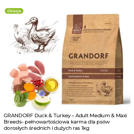
Okazja
GRANDORF Duck & Turkey – Adult Medium & Maxi
Zobacz produkt
Breeds- pełnowartościowa karma dla psów
dorosłych średnich i dużych ras 1kg