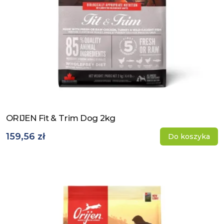
ORIJEN Fit & Trim Dog 2kg
Zobacz produkt
159,56 zł
Do koszyka