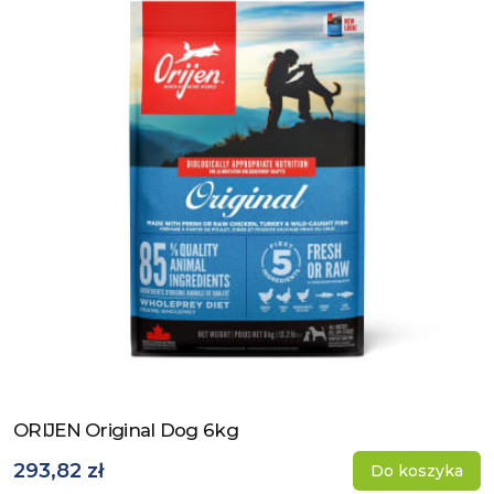
ORIJEN Original Dog 6kg
Zobacz produkt
293,82 zł
Do koszyka