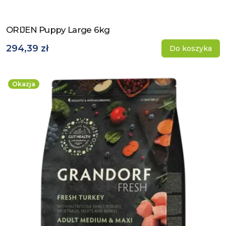
ORIJEN Puppy Large 6kg
Zobacz produkt
294,39 zł
Do koszyka
Okazja