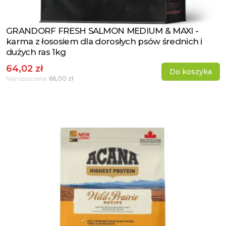
GRANDORF FRESH SALMON MEDIUM & MAXI -
Zobacz produkt
karma z łososiem dla dorosłych psów średnich i
dużych ras 1kg
64,02 zł
Do koszyka
66,00 zł
Najniższa cena: