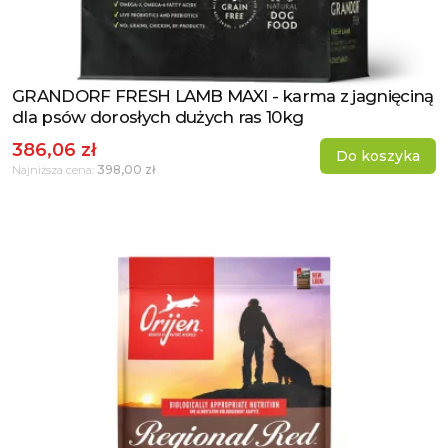
GRANDORF FRESH LAMB MAXI - karma z jagnięciną
Zobacz produkt
dla psów dorosłych dużych ras 10kg
386,06 zł
Do koszyka
398,00 zł
Najniższa cena: