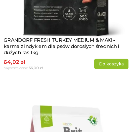
GRANDORF FRESH TURKEY MEDIUM & MAXI -
Zobacz produkt
karma z indykiem dla psów dorosłych średnich i
dużych ras 1kg
64,02 zł
Do koszyka
66,00 zł
Najniższa cena: