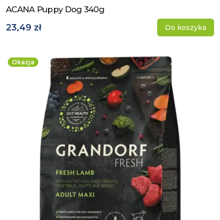
ACANA Puppy Dog 340g
Zobacz produkt
23,49 zł
Do koszyka
Okazja