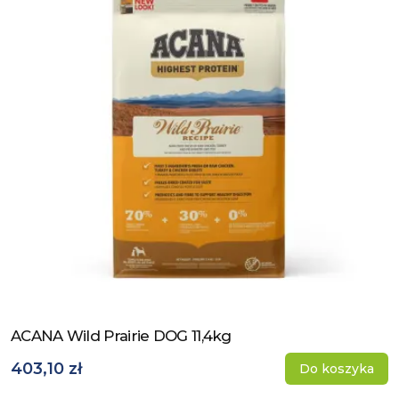
ACANA Wild Prairie DOG 11,4kg
Zobacz produkt
403,10 zł
Do koszyka