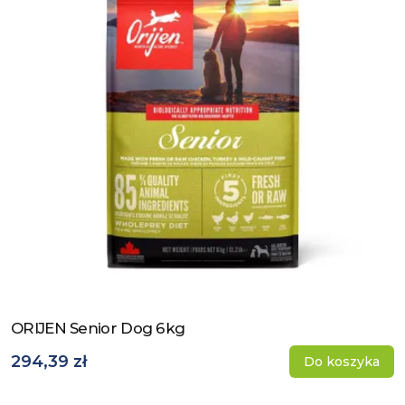
ORIJEN Senior Dog 6kg
Zobacz produkt
294,39 zł
Do koszyka