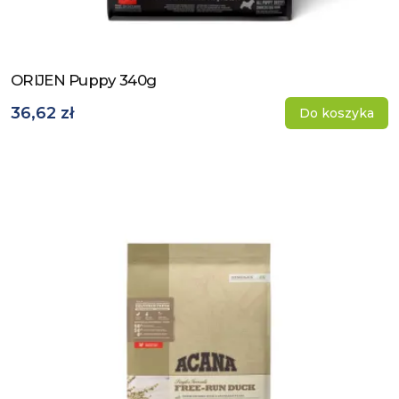
ORIJEN Puppy 340g
Zobacz produkt
36,62 zł
Do koszyka