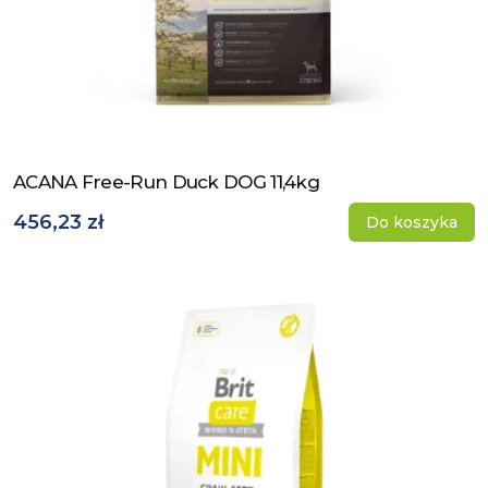
ACANA Free-Run Duck DOG 11,4kg
Zobacz produkt
456,23 zł
Do koszyka