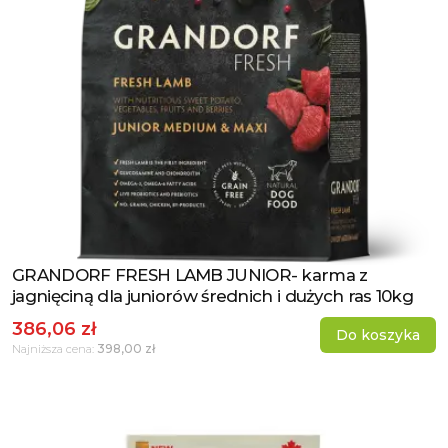
GRANDORF FRESH LAMB JUNIOR- karma z
Zobacz produkt
jagnięciną dla juniorów średnich i dużych ras 10kg
386,06 zł
Do koszyka
398,00 zł
Najniższa cena: