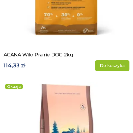
ACANA Wild Prairie DOG 2kg
Zobacz produkt
114,33 zł
Do koszyka
Okazja