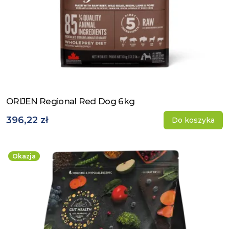
ORIJEN Regional Red Dog 6kg
Zobacz produkt
396,22 zł
Do koszyka
Okazja