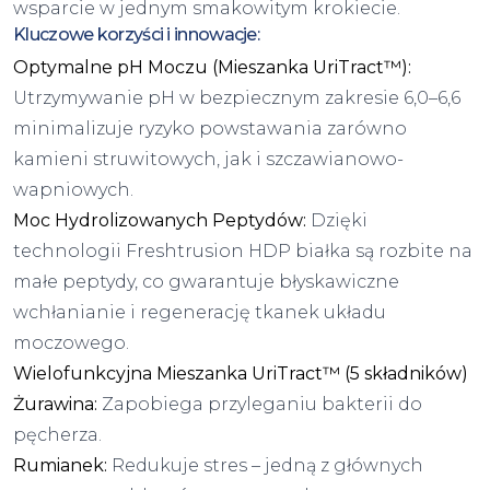
wsparcie w jednym smakowitym krokiecie.
Kluczowe korzyści i innowacje:
Optymalne pH Moczu (Mieszanka UriTract™):
Utrzymywanie pH w bezpiecznym zakresie 6,0–6,6
minimalizuje ryzyko powstawania zarówno
kamieni struwitowych, jak i szczawianowo-
wapniowych.
Moc Hydrolizowanych Peptydów:
Dzięki
technologii Freshtrusion HDP białka są rozbite na
małe peptydy, co gwarantuje błyskawiczne
wchłanianie i regenerację tkanek układu
moczowego.
Wielofunkcyjna Mieszanka UriTract™ (5 składników)
Żurawina:
Zapobiega przyleganiu bakterii do
pęcherza.
Rumianek:
Redukuje stres – jedną z głównych