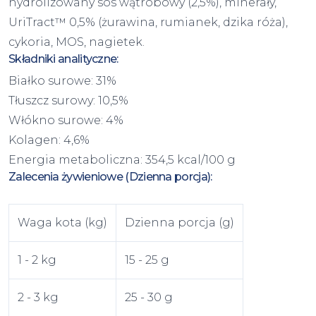
hydrolizowany sos wątrobowy (2,5%), minerały,
UriTract™ 0,5% (żurawina, rumianek, dzika róża),
cykoria, MOS, nagietek.
Składniki analityczne:
Białko surowe: 31%
Tłuszcz surowy: 10,5%
Włókno surowe: 4%
Kolagen: 4,6%
Energia metaboliczna: 354,5 kcal/100 g
Zalecenia żywieniowe (Dzienna porcja):
Waga kota (kg)
Dzienna porcja (g)
1 - 2 kg
15 - 25 g
2 - 3 kg
25 - 30 g