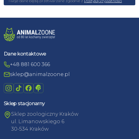
Twoje dane będą przetwarzane zgodnie z
Polityką Prywatności
Dane kontaktowe
+48 881 600 366
sklep@animalzoone.pl
Sklep stacjonarny
Sklep zoologiczny Kraków
ul. Limanowskiego 6
30-534 Kraków