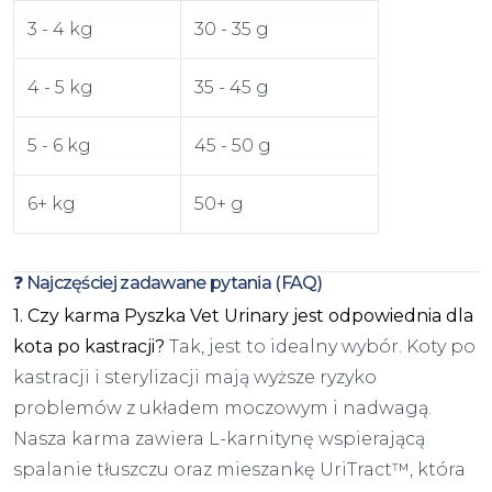
3 - 4 kg
30 - 35 g
4 - 5 kg
35 - 45 g
5 - 6 kg
45 - 50 g
6+ kg
50+ g
❓ Najczęściej zadawane pytania (FAQ)
1. Czy karma Pyszka Vet Urinary jest odpowiednia dla
kota po kastracji?
Tak, jest to idealny wybór. Koty po
kastracji i sterylizacji mają wyższe ryzyko
problemów z układem moczowym i nadwagą.
Nasza karma zawiera L-karnitynę wspierającą
spalanie tłuszczu oraz mieszankę UriTract™, która