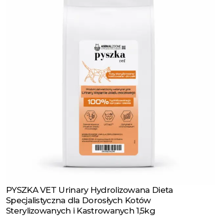
PYSZKA VET Urinary Hydrolizowana Dieta
Zobacz produkt
Specjalistyczna dla Dorosłych Kotów
Sterylizowanych i Kastrowanych 1,5kg