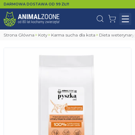
DARMOWA DOSTAWA OD
99
ZŁ!!!
Wyszukaj
Koszyk
Otw
Strona Główna
Koty
Karma sucha dla kota
Dieta weterynary