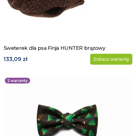
Sweterek dla psa Finja HUNTER brązowy
Zobacz produkt
133,09 zł
Zobacz warianty
2
warianty