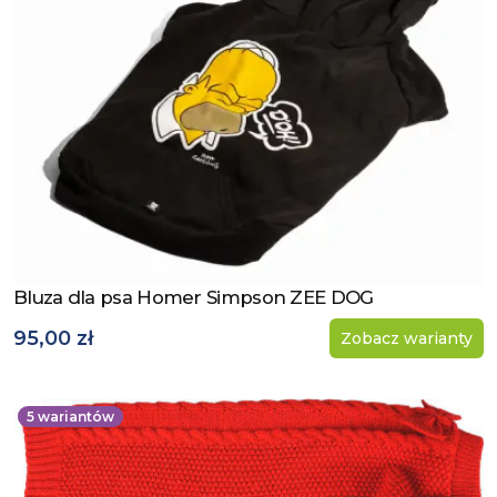
Bluza dla psa Homer Simpson ZEE DOG
Zobacz produkt
95,00 zł
Zobacz warianty
5
wariantów