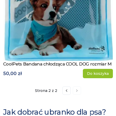
CoolPets Bandana chłodząca COOL DOG rozmiar M
Zobacz produkt
50,00 zł
Do koszyka
Strona
2
z
2
Przejdź do poprzedniej st
Przejdź do następnej
Jak dobrać ubranko dla psa?