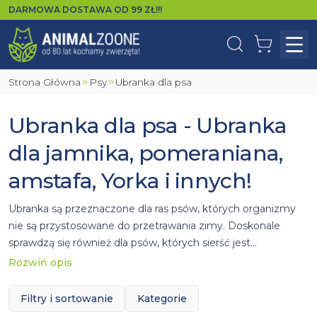
DARMOWA DOSTAWA OD
99
ZŁ!!!
Wyszukaj
Koszyk
Otw
Strona Główna
Psy
Ubranka dla psa
Ubranka dla psa - Ubranka
dla jamnika, pomeraniana,
amstafa, Yorka i innych!
Ubranka są przeznaczone dla ras psów, których organizmy
nie są przystosowane do przetrawania zimy. Doskonale
sprawdzą się również dla psów, których sierść jest
pozbawiona podszerstka zapewniającego izolację termiczną.
Rozwiń opis
Ogromny komfort zapewnią wszystkim psom o smukłej
budowie ciała, psom starszym, chorym i oczywiście
Filtry i sortowanie
Kategorie
szczeniakom.