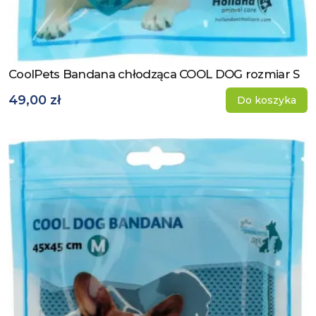
CoolPets Bandana chłodząca COOL DOG rozmiar S
Zobacz produkt
49,00 zł
Do koszyka