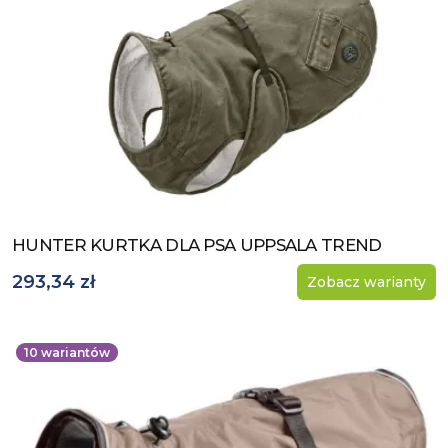
HUNTER KURTKA DLA PSA UPPSALA TREND
Zobacz produkt
293,34 zł
Zobacz warianty
10
wariantów