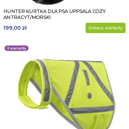
HUNTER KURTKA DLA PSA UPPSALA COZY
Zobacz produkt
ANTRACYT/MORSKI
199,00 zł
Zobacz warianty
3
warianty