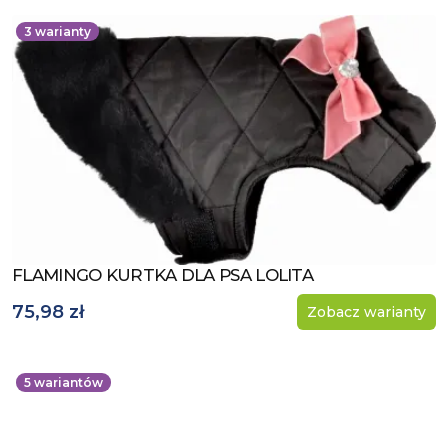
3
warianty
FLAMINGO KURTKA DLA PSA LOLITA
Zobacz produkt
75,98 zł
Zobacz warianty
5
wariantów