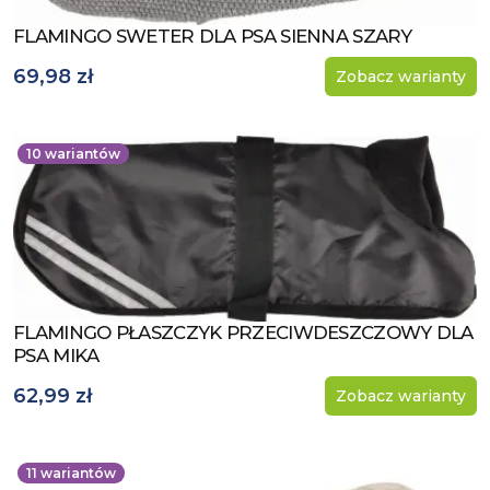
FLAMINGO SWETER DLA PSA SIENNA SZARY
Zobacz produkt
69,98 zł
Zobacz warianty
10
wariantów
FLAMINGO PŁASZCZYK PRZECIWDESZCZOWY DLA
Zobacz produkt
PSA MIKA
62,99 zł
Zobacz warianty
11
wariantów