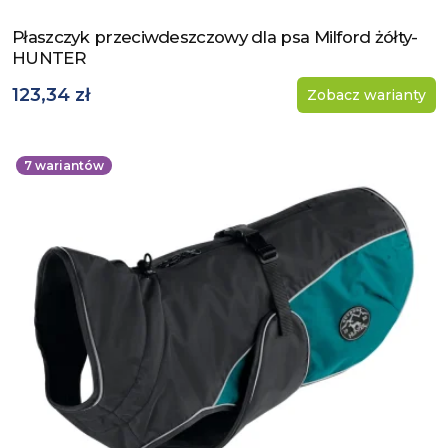
Płaszczyk przeciwdeszczowy dla psa Milford żółty-
Zobacz produkt
HUNTER
123,34 zł
Zobacz warianty
7
wariantów