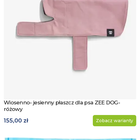
Wiosenno- jesienny płaszcz dla psa ZEE DOG-
Zobacz produkt
różowy
155,00 zł
Zobacz warianty