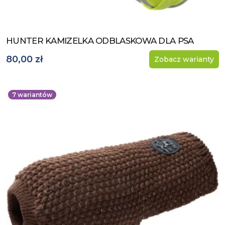
HUNTER KAMIZELKA ODBLASKOWA DLA PSA
Zobacz produkt
80,00 zł
Zobacz warianty
7
wariantów