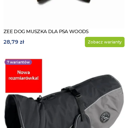
ZEE DOG MUSZKA DLA PSA WOODS
Zobacz produkt
28,79 zł
Zobacz warianty
7
wariantów