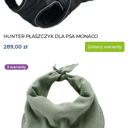
HUNTER PŁASZCZYK DLA PSA MONACO
Zobacz produkt
289,00 zł
Zobacz warianty
3
warianty