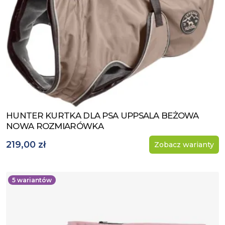
HUNTER KURTKA DLA PSA UPPSALA BEŻOWA
Zobacz produkt
NOWA ROZMIARÓWKA
219,00 zł
Zobacz warianty
5
wariantów