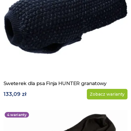
Sweterek dla psa Finja HUNTER granatowy
Zobacz produkt
133,09 zł
Zobacz warianty
4
warianty