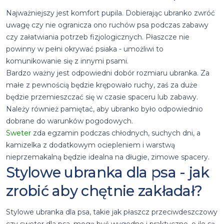
Najważniejszy jest komfort pupila. Dobierając ubranko zwróć
uwagę czy nie ogranicza ono ruchów psa podczas zabawy
czy załatwiania potrzeb fizjologicznych. Płaszcze nie
powinny w pełni okrywać psiaka - umożliwi to
komunikowanie się z innymi psami.
Bardzo ważny jest odpowiedni dobór rozmiaru ubranka. Za
małe z pewnością będzie krępowało ruchy, zaś za duże
będzie przemieszczać się w czasie spaceru lub zabawy.
Należy również pamiętać, aby ubranko było odpowiednio
dobrane do warunków pogodowych.
Sweter
zda egzamin podczas chłodnych, suchych dni, a
kamizelka z dodatkowym ociepleniem i warstwą
nieprzemakalną będzie idealna na długie, zimowe spacery.
Stylowe ubranka dla psa - jak
zrobić aby chętnie zakładał?
Stylowe ubranka dla psa, takie jak płaszcz przeciwdeszczowy
czy sweter dla psa, mogą być wygodne i praktyczne, o ile są