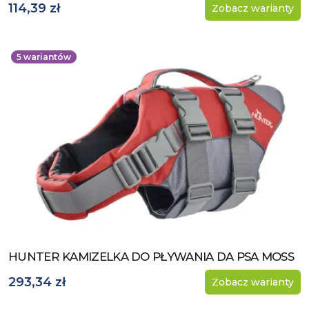
114,39 zł
Zobacz warianty
5
wariantów
HUNTER KAMIZELKA DO PŁYWANIA DA PSA MOSS
Zobacz produkt
293,34 zł
Zobacz warianty