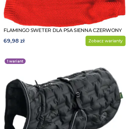
FLAMINGO SWETER DLA PSA SIENNA CZERWONY
Zobacz produkt
69,98 zł
Zobacz warianty
1
wariant