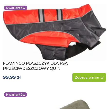
6
wariantów
FLAMINGO PŁASZCZYK DLA PSA
Zobacz produkt
PRZECIWDESZCZOWY QUIN
99,99 zł
Zobacz warianty
9
wariantów