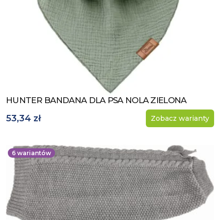
HUNTER BANDANA DLA PSA NOLA ZIELONA
Zobacz produkt
53,34 zł
Zobacz warianty
6
wariantów