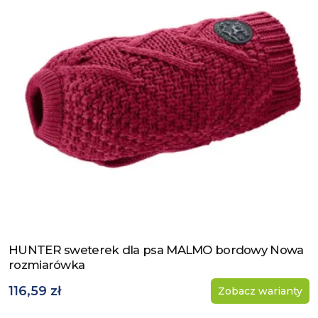
HUNTER sweterek dla psa MALMO bordowy Nowa
Zobacz produkt
rozmiarówka
116,59 zł
Zobacz warianty