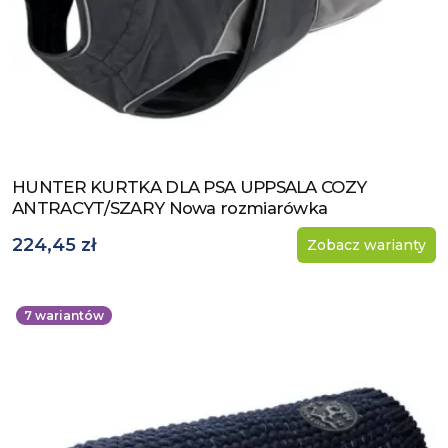
HUNTER KURTKA DLA PSA UPPSALA COZY
Zobacz produkt
ANTRACYT/SZARY Nowa rozmiarówka
224,45 zł
Zobacz warianty
7
wariantów