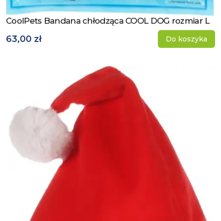
CoolPets Bandana chłodząca COOL DOG rozmiar L
Zobacz produkt
63,00 zł
Do koszyka