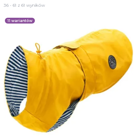
36 - 61 z 61 wyników
11
wariantów