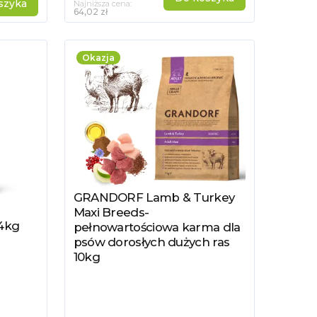
szyka
Najniższa cena:
64,02 zł
Okazja
GRANDORF Lamb & Turkey
Zobacz produkt
Maxi Breeds-
,4kg
pełnowartościowa karma dla
psów dorosłych dużych ras
10kg