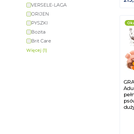
215,
VERSELE-LAGA
ORIJEN
PYSZKI
Oka
Bozita
Brit Care
Więcej (1)
GRA
Zob
Adu
peł
psów
duży