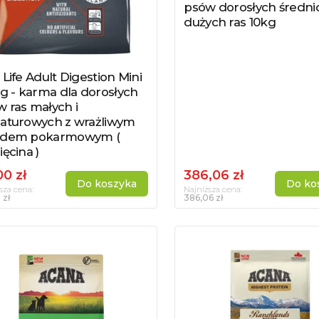
psów dorosłych średnic
dużych ras 10kg
 Life Adult Digestion Mini
acz produkt
kg - karma dla dorosłych
 ras małych i
iaturowych z wrażliwym
adem pokarmowym (
ięcina )
00 zł
386,06 zł
Do koszyka
Do ko
sza cena:
Najniższa cena:
 zł
386,06 zł