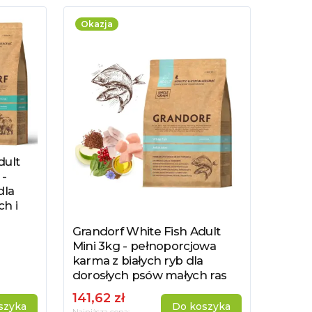
Okazja
ult
-
dla
ch i
Grandorf White Fish Adult
Zobacz produkt
Mini 3kg - pełnoporcjowa
karma z białych ryb dla
dorosłych psów małych ras
141,62 zł
szyka
Do koszyka