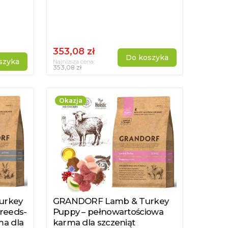
353,08 zł
Do koszyka
szyka
Najniższa cena:
353,08 zł
Okazja
urkey
GRANDORF Lamb & Turkey
Zobacz produkt
reeds-
Puppy – pełnowartościowa
ma dla
karma dla szczeniąt