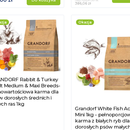
00 zł
Do koszyka
Najniższa cena:
386,06 zł
zja
Okazja
NDORF Rabbit & Turkey
acz produkt
lt Medium & Maxi Breeds-
nowartościowa karma dla
 dorosłych średnich i
ch ras 1kg
Grandorf White Fish Ad
Zobacz produkt
Mini 1kg - pełnoporcjo
karma z białych ryb dla
dorosłych psów małych