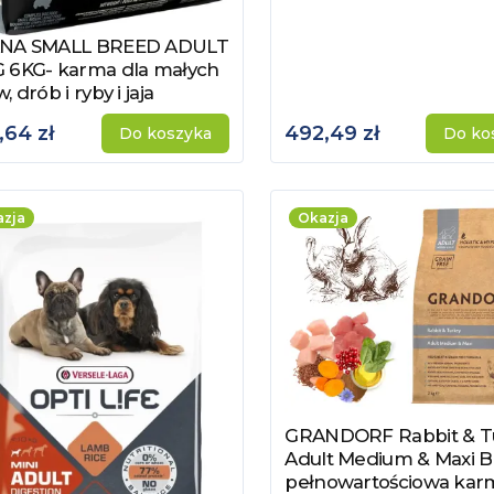
NA SMALL BREED ADULT
acz produkt
 6KG- karma dla małych
, drób i ryby i jaja
,64 zł
492,49 zł
Do koszyka
Do ko
zja
Okazja
GRANDORF Rabbit & T
Zobacz produkt
Adult Medium & Maxi B
pełnowartościowa kar