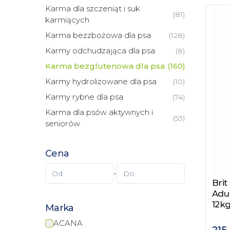
Karma dla szczeniąt i suk
(
81
)
karmiących
Karma bezzbożowa dla psa
(
128
)
Karmy odchudzająca dla psa
(
8
)
Karma bezglutenowa dla psa
(
160
)
Karmy hydrolizowane dla psa
(
10
)
Karmy rybne dla psa
(
74
)
Karma dla psów aktywnych i
(
53
)
seniorów
Cena
-
Brit
Zob
Adu
12k
Marka
ACANA