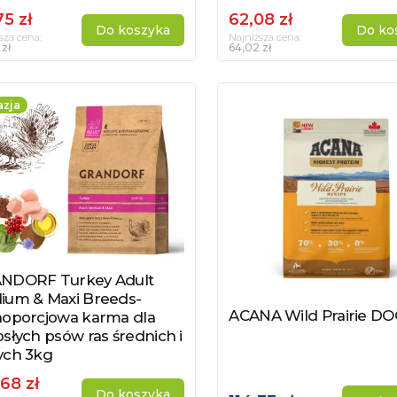
75 zł
62,08 zł
Do koszyka
Do ko
sza cena:
Najniższa cena:
 zł
64,02 zł
zja
NDORF Turkey Adult
acz produkt
ium & Maxi Breeds-
ACANA Wild Prairie DO
Zobacz produkt
noporcjowa karma dla
słych psów ras średnich i
ych 3kg
,68 zł
Do koszyka