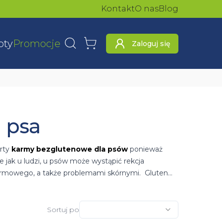
Kontakt
O nas
Blog
oty
Promocje
Zaloguj się
Wyszukaj
Koszyk
 psa
erty
karmy bezglutenowe dla psów
ponieważ
e jak u ludzi, u psów może wystąpić rekcja
karmowego, a także problemami skórnymi. Gluten
bezglutenowe charakteryzują się brakiem wyżej
ncją, ponieważ nie zawierają choćby śladowych
Sortuj po