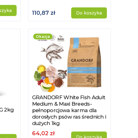
szyka
110,87 zł
Do koszyka
Okazja
GRANDORF White Fish Adult
Zobacz produkt
Medium & Maxi Breeds-
G 2kg
pełnoporcjowa karma dla
dorosłych psów ras średnich i
dużych 1kg
64,02 zł
Do koszyka