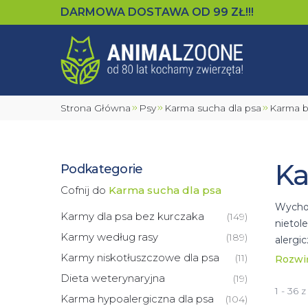
DARMOWA DOSTAWA OD
99
ZŁ!!!
Strona Główna
Psy
Karma sucha dla psa
Karma 
Ka
Podkategorie
Cofnij do
Karma sucha dla psa
Wychod
Karmy dla psa bez kurczaka
(
149
)
nietol
Karmy według rasy
(
189
)
alergi
jest z
Karmy niskotłuszczowe dla psa
(
11
)
Rozwi
wymien
Dieta weterynaryjna
(
19
)
ilości 
1 - 36 
Karma hypoalergiczna dla psa
(
104
)