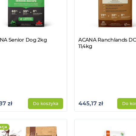
NA Senior Dog 2kg
ACANA Ranchlands D
acz produkt
Zobacz produkt
11,4kg
87 zł
445,17 zł
Do koszyka
Do ko
zja