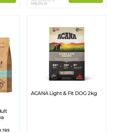
Najniższa cena:
146,00 zł
ACANA Light & Fit DOG 2kg
Zobacz produkt
ult
wa
 ras