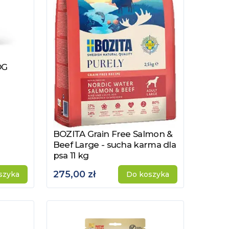
OG
BOZITA Grain Free Salmon &
Zobacz produkt
Beef Large - sucha karma dla
psa 11 kg
275,00 zł
szyka
Do koszyka