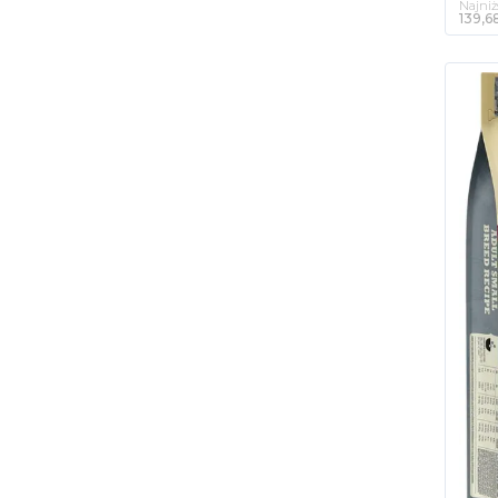
Najniż
139,68