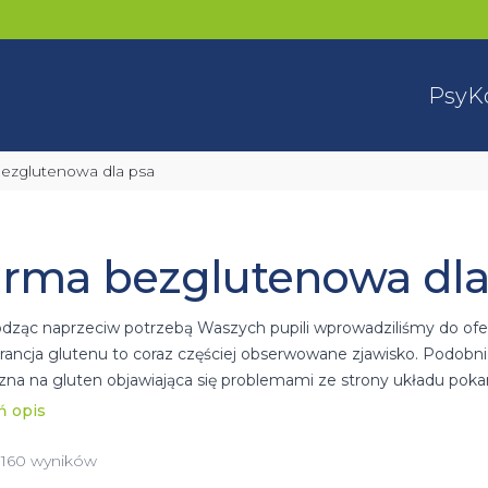
Psy
K
bezglutenowa dla psa
rma bezglutenowa dla
ząc naprzeciw potrzebą Waszych pupili wprowadziliśmy do of
erancja glutenu to coraz częściej obserwowane zjawisko. Podobni
czna na gluten objawiająca się problemami ze strony układu po
warty w zbożach takich jak pszenica, jęczmień oraz żyto. Karmy 
ń opis
ionych zbóż w składzie. Są one bezpieczne dla psów z nietolera
alergenu.
z 160 wyników