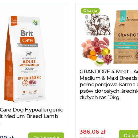
Okazja
GRANDORF 4 Meat – Ad
Zobacz produkt
Medium & Maxi Breeds 
pełnoporcjowa karma 
psów dorosłych, średni
dużych ras 10kg
 Care Dog Hypoallergenic
acz produkt
lt Medium Breed Lamb
g
386,06 zł
Do ko