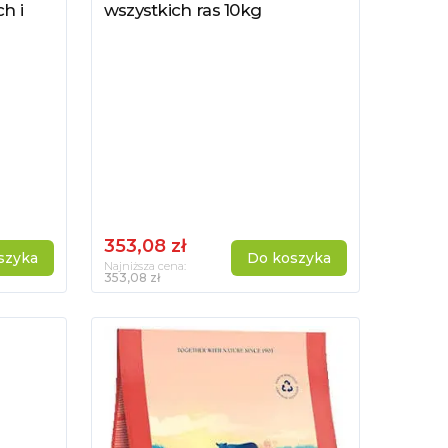
h i
wszystkich ras 10kg
353,08 zł
szyka
Do koszyka
Najniższa cena:
353,08 zł