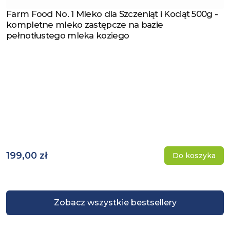
Farm Food No. 1 Mleko dla Szczeniąt i Kociąt 500g -
Zobacz produkt
kompletne mleko zastępcze na bazie
pełnotłustego mleka koziego
199,00 zł
Do koszyka
Zobacz wszystkie bestsellery