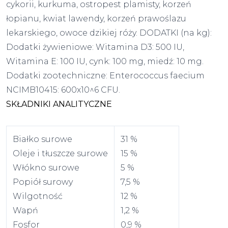
cykorii, kurkuma, ostropest plamisty, korzeń
łopianu, kwiat lawendy, korzeń prawoślazu
lekarskiego, owoce dzikiej róży. DODATKI (na kg):
Dodatki żywieniowe: Witamina D3: 500 IU,
Witamina E: 100 IU, cynk: 100 mg, miedź: 10 mg.
Dodatki zootechniczne: Enterococcus faecium
NCIMB10415: 600x10^6 CFU.
SKŁADNIKI ANALITYCZNE
Białko surowe
31 %
Oleje i tłuszcze surowe
15 %
Włókno surowe
5 %
Popiół surowy
7,5 %
Wilgotność
12 %
Wapń
1,2 %
Fosfor
0,9 %