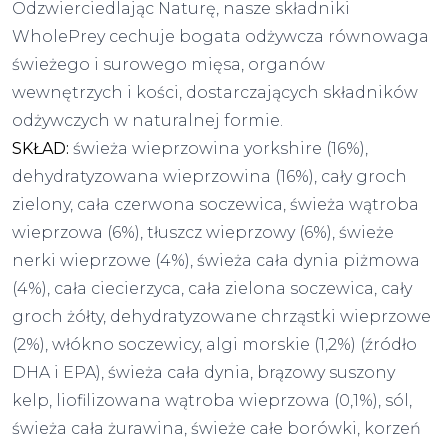
Odzwierciedlając Naturę, nasze składniki
WholePrey cechuje bogata odżywcza równowaga
świeżego i surowego mięsa, organów
wewnętrzych i kości, dostarczających składników
odżywczych w naturalnej formie.
SKŁAD:
świeża wieprzowina yorkshire (16%),
dehydratyzowana wieprzowina (16%), cały groch
zielony, cała czerwona soczewica, świeża wątroba
wieprzowa (6%), tłuszcz wieprzowy (6%), świeże
nerki wieprzowe (4%), świeża cała dynia piżmowa
(4%), cała ciecierzyca, cała zielona soczewica, cały
groch żółty, dehydratyzowane chrząstki wieprzowe
(2%), włókno soczewicy, algi morskie (1,2%) (źródło
DHA i EPA), świeża cała dynia, brązowy suszony
kelp, liofilizowana wątroba wieprzowa (0,1%), sól,
świeża cała żurawina, świeże całe borówki, korzeń