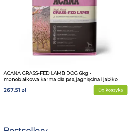
ACANA GRASS-FED LAMB DOG 6kg -
Zobacz produkt
monobiałkowa karma dla psa, jagnięcina i jabłko
267,51 zł
Do koszyka
Bestsellery