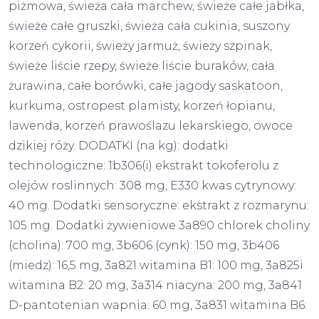
piżmowa, świeża cała marchew, świeże całe jabłka,
świeże całe gruszki, świeża cała cukinia, suszony
korzeń cykorii, świeży jarmuż, świeży szpinak,
świeże liście rzepy, świeże liście buraków, cała
żurawina, całe borówki, całe jagody saskatoon,
kurkuma, ostropest plamisty, korzeń łopianu,
lawenda, korzeń prawoślazu lekarskiego, owoce
dzikiej róży. DODATKI (na kg): dodatki
technologiczne: 1b306(i) ekstrakt tokoferolu z
olejów roslinnych: 308 mg, E330 kwas cytrynowy:
40 mg. Dodatki sensoryczne: ekstrakt z rozmarynu:
105 mg. Dodatki żywieniowe 3a890 chlorek choliny
(cholina): 700 mg, 3b606 (cynk): 150 mg, 3b406
(miedz): 16,5 mg, 3a821 witamina B1: 100 mg, 3a825i
witamina B2: 20 mg, 3a314 niacyna: 200 mg, 3a841
D-pantotenian wapnia: 60 mg, 3a831 witamina B6: