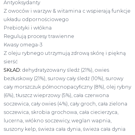
Antyoksydanty
Z owoców i warzyw & witamina c wspierają funkcje
układu odpornościowego
Prebiotyki i włókna
Regulują procesy trawienne
Kwasy omega-3
Z oleju rybnego utrzymują zdrową skórę i piękną
sierść
SKŁAD:
dehydratyzowany śledź (21%), owies
bezłuskowy (21%), surowy cały śledź (10%), surowy
cały morszczuk północnopacyficzny (8%), olej rybny
(6%), tłuszcz wieprzowy (5%), cała czerwona
soczewica, cały owies (4%), cały groch, cała zielona
soczewica, skrobia grochowa, cała ciecierzyca,
lucerna, włókno soczewicy, weglan wapnia,
suszony kelp, świeża cała dynia, świeża cała dynia