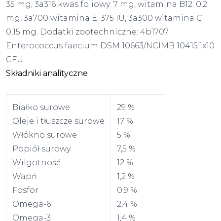
35 mg, 3a316 kwas foliowy: 7 mg, witamina B12: 0,2
mg, 3a700 witamina E: 375 IU, 3a300 witamina C:
0,15 mg. Dodatki zootechniczne: 4b1707
Enterococcus faecium DSM 10663/NCIMB 10415:1x10
CFU.
Składniki analityczne
Białko surowe
29 %
Oleje i tłuszcze surowe
17 %
Włókno surowe
5 %
Popiół surowy
7,5 %
Wilgotność
12 %
Wapń
1,2 %
Fosfor
0,9 %
Omega-6
2,4 %
Omega-3
1,4 %