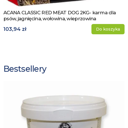
ACANA CLASSIC RED MEAT DOG 2KG- karma dla
Zobacz produkt
psów, jagnięcina, wołowina, wieprzowina
103,94 zł
Do koszyka
Bestsellery