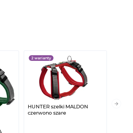
2
warianty
6
wari
HUNTER szelki MALDON
Następn
Zobacz produkt
czerwono szare
A
HUNTE
Zobacz