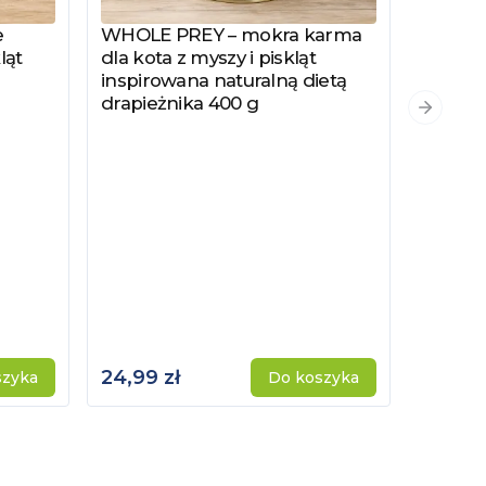
e
WHOLE PREY – mokra karma
Zobacz produkt
ląt
dla kota z myszy i piskląt
inspirowana naturalną dietą
drapieżnika 400 g
PYSZKA
Zobacz
Następn
Hydrol
Specjal
Kotów 
Kastro
24,99 zł
115,00 
szyka
Do koszyka