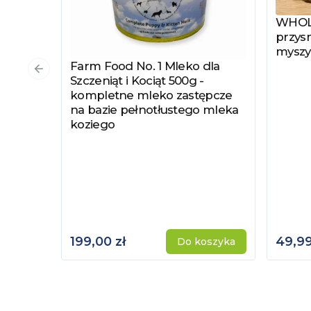
WHOLE
Zobac
przysm
myszy
Farm Food No. 1 Mleko dla
Zobacz produkt
Poprzedni slajd
Szczeniąt i Kociąt 500g -
kompletne mleko zastępcze
na bazie pełnotłustego mleka
koziego
199,00 zł
49,99
Do koszyka