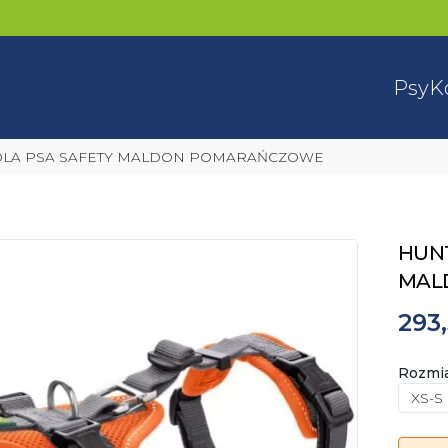
Psy
K
I DLA PSA SAFETY MALDON POMARAŃCZOWE
HUNT
MAL
293,
Rozmi
XS-S