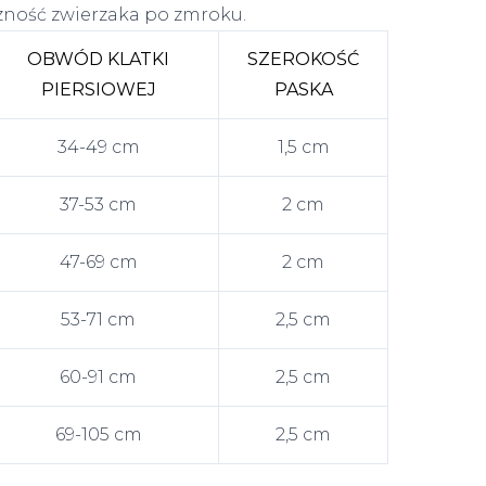
ność zwierzaka po zmroku.
OBWÓD KLATKI
SZEROKOŚĆ
PIERSIOWEJ
PASKA
34-49 cm
1,5 cm
37-53 cm
2 cm
47-69 cm
2 cm
53-71 cm
2,5 cm
60-91 cm
2,5 cm
69-105 cm
2,5 cm