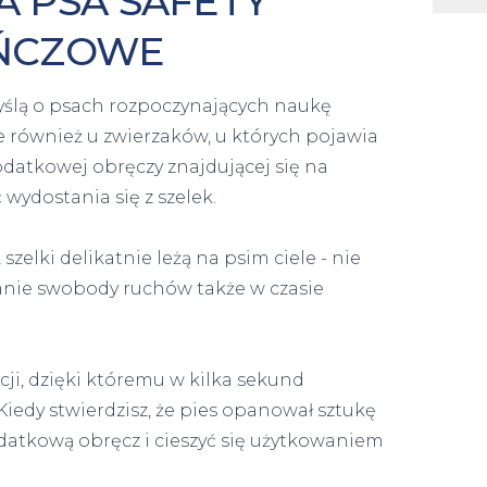
A PSA SAFETY
ŃCZOWE
myślą o psach rozpoczynających naukę
 również u zwierzaków, u których pojawia
odatkowej obręczy znajdującej się na
wydostania się z szelek.
elki delikatnie leżą na psim ciele - nie
wanie swobody ruchów także w czasie
cji, dzięki któremu w kilka sekund
Kiedy stwierdzisz, że pies opanował sztukę
datkową obręcz i cieszyć się użytkowaniem