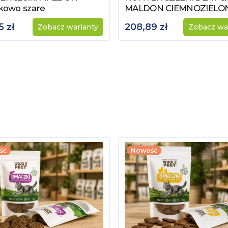
kowo szare
MALDON CIEMNOZIELO
5 zł
208,89 zł
Zobacz warianty
Zobacz wa
ść
Nowość