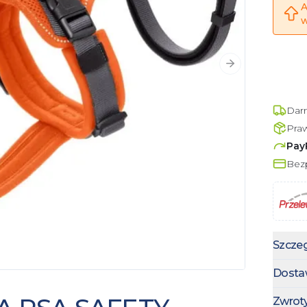
A
w
Następny slajd
Dar
Pra
Pay
Bezp
Szczeg
Dosta
Zwrot