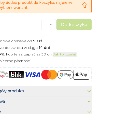
by dodać produkt do koszyka, najpierw
ybierz wariant.
Do koszyka
mowa dostawa od
99
zł
!
wo do zwrotu w ciągu
14 dni
Po
, kup teraz, zapłać za 30 dni.
Jak to działa?
ieczne płatności
óły produktu
wa
y