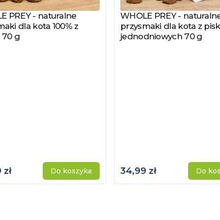
 PREY - naturalne
WHOLE PREY - naturaln
z produkt
Zobacz produkt
aki dla kota 100% z
przysmaki dla kota z pisk
 70 g
jednodniowych 70 g
 zł
34,99 zł
Do koszyka
Do ko