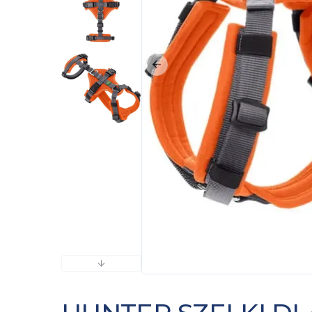
Poprzedni slajd
Następny slajd