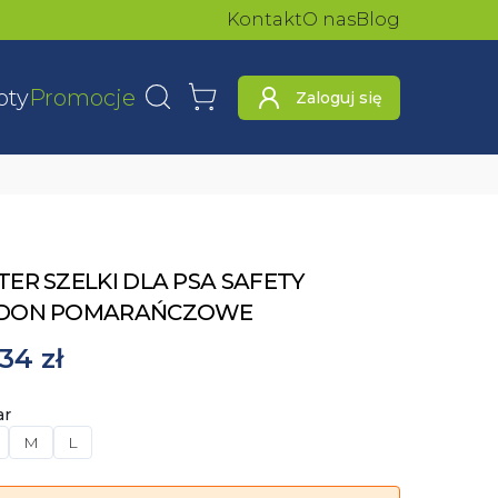
Kontakt
O nas
Blog
oty
Promocje
Zaloguj się
Wyszukaj
Koszyk
ER SZELKI DLA PSA SAFETY
DON POMARAŃCZOWE
34 zł
ar
M
L