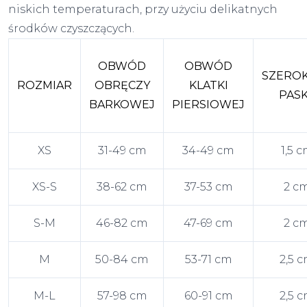
niskich temperaturach, przy użyciu delikatnych
środków czyszczących.
OBWÓD
OBWÓD
SZERO
ROZMIAR
OBRĘCZY
KLATKI
PAS
BARKOWEJ
PIERSIOWEJ
XS
31-49 cm
34-49 cm
1,5 
XS-S
38-62 cm
37-53 cm
2 c
S-M
46-82 cm
47-69 cm
2 c
M
50-84 cm
53-71 cm
2,5 
M-L
57-98 cm
60-91 cm
2,5 