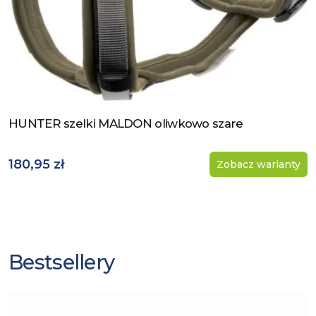
HUNTER szelki MALDON oliwkowo szare
Zobacz produkt
180,95 zł
Zobacz warianty
Bestsellery