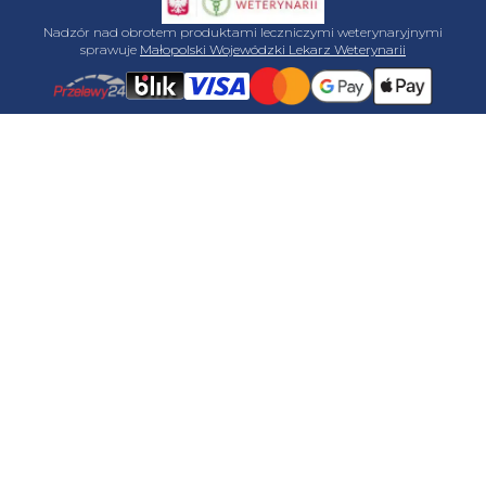
Nadzór nad obrotem produktami leczniczymi weterynaryjnymi
sprawuje
Małopolski Wojewódzki Lekarz Weterynarii