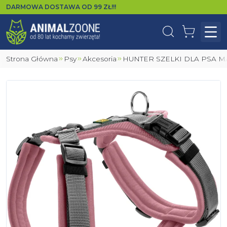
DARMOWA DOSTAWA OD
99
ZŁ!!!
Wyszukaj
Koszyk
Otw
Strona Główna
Psy
Akcesoria
HUNTER SZELKI DLA PSA