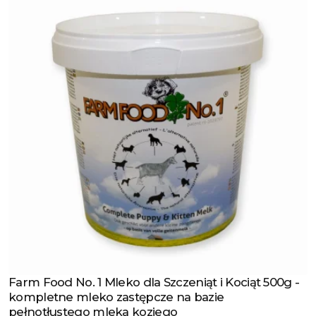
Farm Food No. 1 Mleko dla Szczeniąt i Kociąt 500g -
Zobacz produkt
kompletne mleko zastępcze na bazie
pełnotłustego mleka koziego