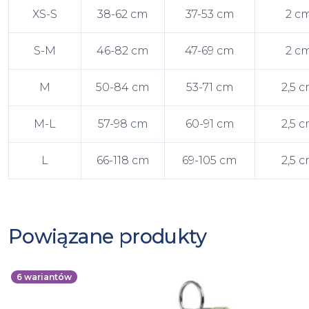
XS-S
38-62 cm
37-53 cm
2 c
S-M
46-82 cm
47-69 cm
2 c
M
50-84 cm
53-71 cm
2,5 
M-L
57-98 cm
60-91 cm
2,5 
L
66-118 cm
69-105 cm
2,5 
Powiązane produkty
6
wariantów