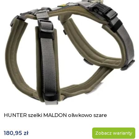
HUNTER szelki MALDON oliwkowo szare
Zobacz produkt
180,95 zł
Zobacz warianty