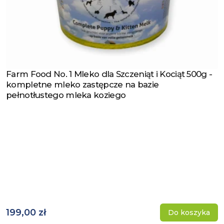
Farm Food No. 1 Mleko dla Szczeniąt i Kociąt 500g -
Zobacz produkt
kompletne mleko zastępcze na bazie
pełnotłustego mleka koziego
199,00 zł
Do koszyka