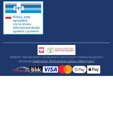
Nadzór nad obrotem produktami leczniczymi weterynaryjnymi
sprawuje
Małopolski Wojewódzki Lekarz Weterynarii