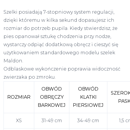
Szelki posiadają 7-stopniowy system regulacji,
dzięki któremu w kilka sekund dopasujesz ich
rozmiar do potrzeb pupila. Kiedy stwierdzisz, że
pies opanował sztukę chodzenia przy nodze,
wystarczy odpiąć dodatkową obręcz i cieszyć się
użytkowaniem standardowego modelu szelek
Maldon.
Odblaskowe wykończenie poprawia widoczność
zwierzaka po zmroku.
OBWÓD
OBWÓD
SZERO
ROZMIAR
OBRĘCZY
KLATKI
PAS
BARKOWEJ
PIERSIOWEJ
XS
31-49 cm
34-49 cm
1,5 