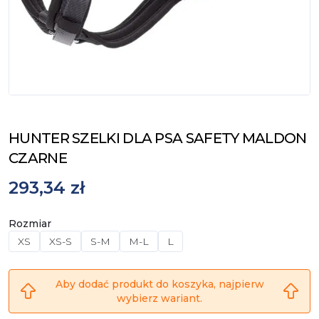
HUNTER SZELKI DLA PSA SAFETY MALDON
CZARNE
293,34 zł
Rozmiar
XS
XS-S
S-M
M-L
L
Aby dodać produkt do koszyka, najpierw
wybierz wariant.