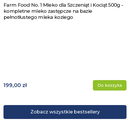
Farm Food No. 1 Mleko dla Szczeniąt i Kociąt 500g -
Zobacz produkt
kompletne mleko zastępcze na bazie
pełnotłustego mleka koziego
199,00 zł
Do koszyka
Zobacz wszystkie bestsellery