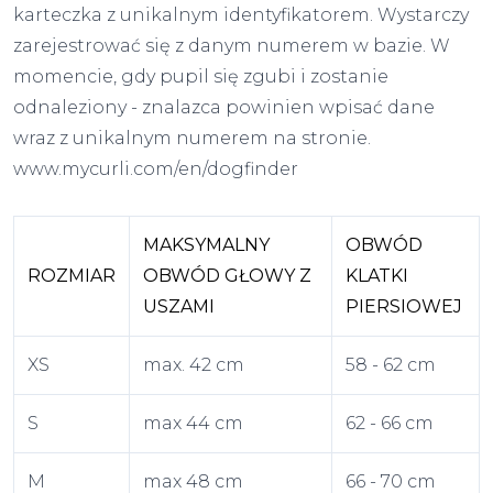
karteczka z unikalnym identyfikatorem. Wystarczy
zarejestrować się z danym numerem w bazie. W
momencie, gdy pupil się zgubi i zostanie
odnaleziony - znalazca powinien wpisać dane
wraz z unikalnym numerem na stronie.
www.mycurli.com/en/dogfinder
MAKSYMALNY
OBWÓD
ROZMIAR
OBWÓD GŁOWY Z
KLATKI
USZAMI
PIERSIOWEJ
XS
max. 42 cm
58 - 62 cm
S
max 44 cm
62 - 66 cm
M
max 48 cm
66 - 70 cm