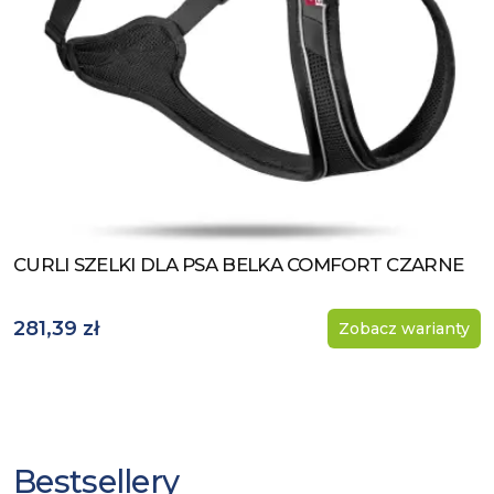
CURLI SZELKI DLA PSA BELKA COMFORT CZARNE
Zobacz produkt
281,39 zł
Zobacz warianty
Bestsellery