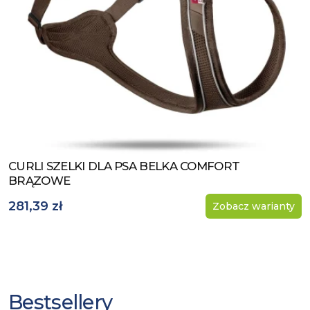
CURLI SZELKI DLA PSA BELKA COMFORT
Zobacz produkt
BRĄZOWE
281,39 zł
Zobacz warianty
Bestsellery