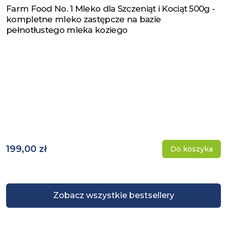
Farm Food No. 1 Mleko dla Szczeniąt i Kociąt 500g -
Zobacz produkt
kompletne mleko zastępcze na bazie
pełnotłustego mleka koziego
199,00 zł
Do koszyka
Zobacz wszystkie bestsellery