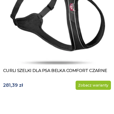
CURLI SZELKI DLA PSA BELKA COMFORT CZARNE
Zobacz produkt
281,39 zł
Zobacz warianty