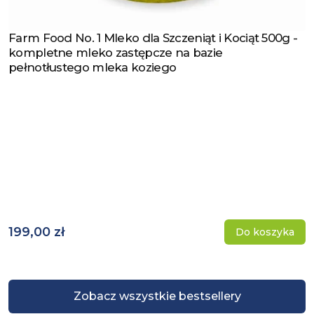
Farm Food No. 1 Mleko dla Szczeniąt i Kociąt 500g -
Zobacz produkt
kompletne mleko zastępcze na bazie
pełnotłustego mleka koziego
199,00 zł
Do koszyka
Zobacz wszystkie bestsellery