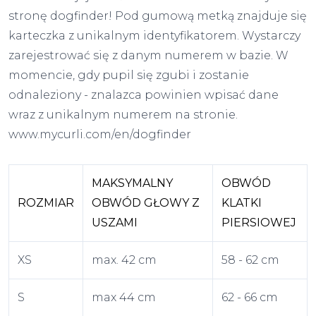
stronę dogfinder! Pod gumową metką znajduje się
karteczka z unikalnym identyfikatorem. Wystarczy
zarejestrować się z danym numerem w bazie. W
momencie, gdy pupil się zgubi i zostanie
odnaleziony - znalazca powinien wpisać dane
wraz z unikalnym numerem na stronie.
www.mycurli.com/en/dogfinder
MAKSYMALNY
OBWÓD
ROZMIAR
OBWÓD GŁOWY Z
KLATKI
USZAMI
PIERSIOWEJ
XS
max. 42 cm
58 - 62 cm
S
max 44 cm
62 - 66 cm