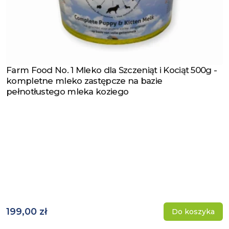
Farm Food No. 1 Mleko dla Szczeniąt i Kociąt 500g -
Zobacz produkt
kompletne mleko zastępcze na bazie
pełnotłustego mleka koziego
199,00 zł
Do koszyka