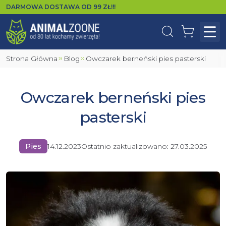
DARMOWA DOSTAWA OD
99
ZŁ!!!
Wyszukaj
Koszyk
Otw
Strona Główna
Blog
Owczarek berneński pies pasterski
Owczarek berneński pies
pasterski
Pies
14.12.2023
Ostatnio zaktualizowano:
27.03.2025