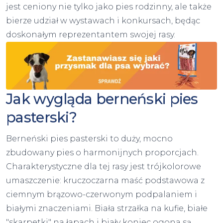
jest ceniony nie tylko jako pies rodzinny, ale także
bierze udział w wystawach i konkursach, będąc
doskonałym reprezentantem swojej rasy.
Jak wygląda berneński pies
pasterski?
Berneński pies pasterski to duży, mocno
zbudowany pies o harmonijnych proporcjach.
Charakterystyczne dla tej rasy jest trójkolorowe
umaszczenie: kruczoczarna maść podstawowa z
ciemnym brązowo-czerwonym podpalaniem i
białymi znaczeniami. Biała strzałka na kufie, białe
"skarpetki" na łapach i biały koniec ogona są