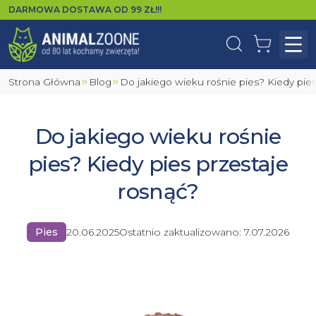
DARMOWA DOSTAWA OD
99
ZŁ!!!
Wyszukaj
Koszyk
Otw
Strona Główna
Blog
Do jakiego wieku rośnie pies? Kiedy pie
Do jakiego wieku rośnie
pies? Kiedy pies przestaje
rosnąć?
Pies
20.06.2025
Ostatnio zaktualizowano:
7.07.2026