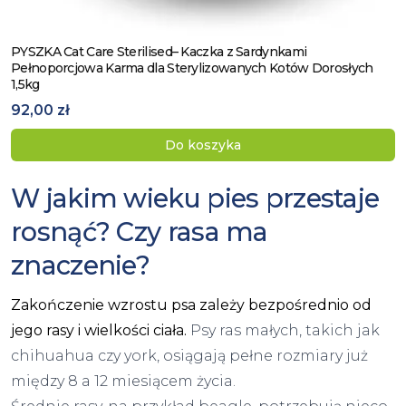
PYSZKA Cat Care Sterilised– Kaczka z Sardynkami
Zobacz produkt
Pełnoporcjowa Karma dla Sterylizowanych Kotów Dorosłych
1,5kg
92,00 zł
Do koszyka
W jakim wieku pies przestaje
rosnąć? Czy rasa ma
znaczenie?
Zakończenie wzrostu psa zależy bezpośrednio od
jego rasy i wielkości ciała.
Psy ras małych, takich jak
chihuahua czy
york
, osiągają pełne rozmiary już
między 8 a 12 miesiącem życia.