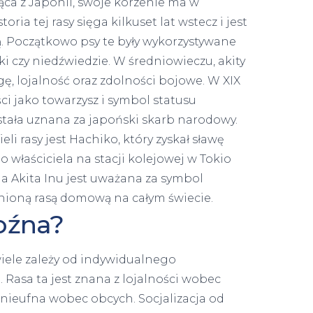
ąca z Japonii, swoje korzenie ma w
oria tej rasy sięga kilkuset lat wstecz i jest
ją. Początkowo psy te były wykorzystywane
ki czy niedźwiedzie. W średniowieczu, akity
ę, lojalność oraz zdolności bojowe. W XIX
ci jako towarzysz i symbol statusu
ostała uznana za japoński skarb narodowy.
i rasy jest Hachiko, który zyskał sławę
o właściciela na stacji kolejowej w Tokio
na Akita Inu jest uważana za symbol
enioną rasą domową na całym świecie.
roźna?
iele zależy od indywidualnego
asa ta jest znana z lojalności wobec
ć nieufna wobec obcych. Socjalizacja od