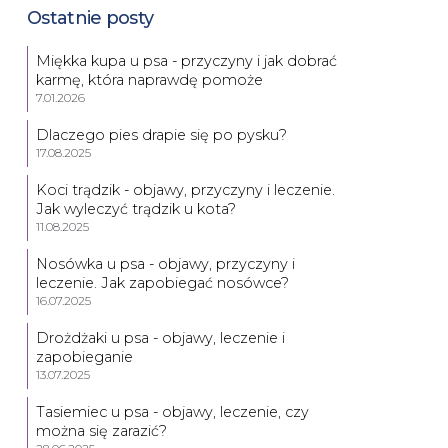
Ostatnie posty
Miękka kupa u psa - przyczyny i jak dobrać
karmę, która naprawdę pomoże
7.01.2026
Dlaczego pies drapie się po pysku?
17.08.2025
Koci trądzik - objawy, przyczyny i leczenie.
Jak wyleczyć trądzik u kota?
11.08.2025
Nosówka u psa - objawy, przyczyny i
leczenie. Jak zapobiegać nosówce?
16.07.2025
Drożdżaki u psa - objawy, leczenie i
zapobieganie
13.07.2025
Tasiemiec u psa - objawy, leczenie, czy
można się zarazić?