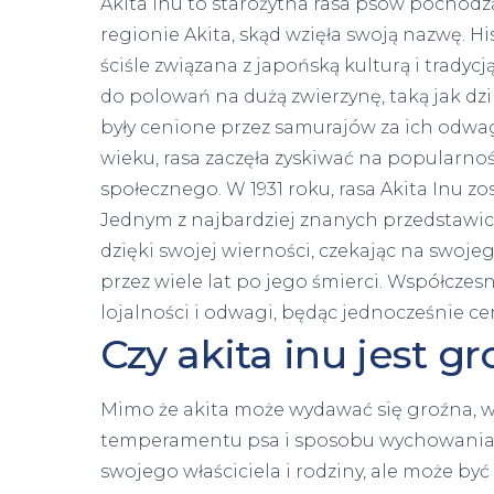
Akita Inu to starożytna rasa psów pochodz
regionie Akita, skąd wzięła swoją nazwę. Hist
ściśle związana z japońską kulturą i tradyc
do polowań na dużą zwierzynę, taką jak dzi
były cenione przez samurajów za ich odwag
wieku, rasa zaczęła zyskiwać na popularnoś
społecznego. W 1931 roku, rasa Akita Inu z
Jednym z najbardziej znanych przedstawiciel
dzięki swojej wierności, czekając na swojeg
przez wiele lat po jego śmierci. Współczes
lojalności i odwagi, będąc jednocześnie c
Czy akita inu jest g
Mimo że akita może wydawać się groźna, w
temperamentu psa i sposobu wychowania. R
swojego właściciela i rodziny, ale może by