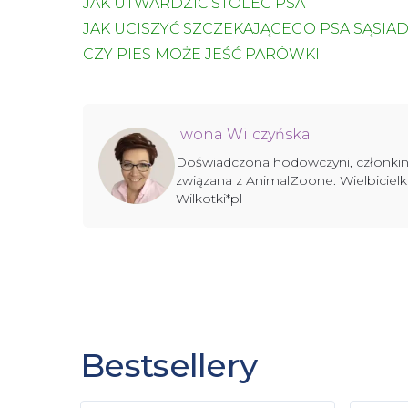
JAK UTWARDZIĆ STOLEC PSA
JAK UCISZYĆ SZCZEKAJĄCEGO PSA SĄSIA
CZY PIES MOŻE JEŚĆ PARÓWKI
Iwona Wilczyńska
Doświadczona hodowczyni, członkini
związana z AnimalZoone. Wielbicie
Wilkotki*pl
Bestsellery