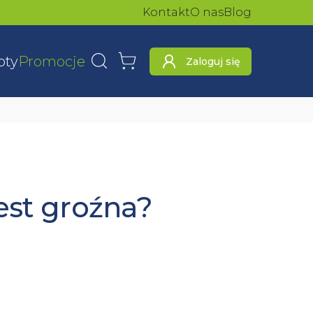
Kontakt
O nas
Blog
oty
Promocje
Zaloguj się
Wyszukaj
Koszyk
jest groźna?