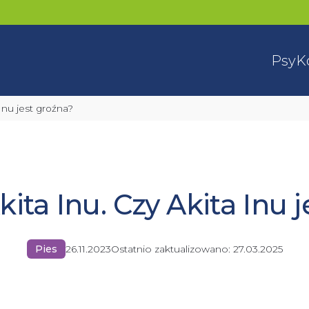
Psy
K
 Inu jest groźna?
kita Inu. Czy Akita Inu 
Pies
26.11.2023
Ostatnio zaktualizowano:
27.03.2025