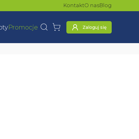
Kontakt
O nas
Blog
oty
Promocje
Zaloguj się
Wyszukaj
Koszyk