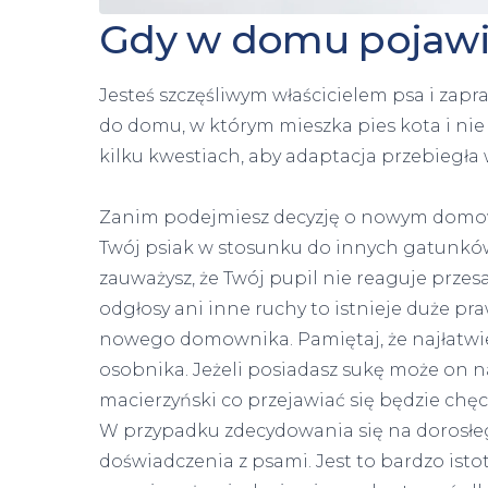
Gdy w domu pojawia
Jesteś szczęśliwym właścicielem psa i zap
do domu, w którym mieszka pies kota i nie
kilku kwestiach, aby adaptacja przebiegła 
Zanim podejmiesz decyzję o nowym domown
Twój psiak w stosunku do innych gatunków,
zauważysz, że Twój pupil nie reaguje przes
odgłosy ani inne ruchy to istnieje duże p
nowego domownika. Pamiętaj, że najłatwi
osobnika. Jeżeli posiadasz sukę może on n
macierzyński co przejawiać się będzie chę
W przypadku zdecydowania się na dorosłeg
doświadczenia z psami. Jest to bardzo istot