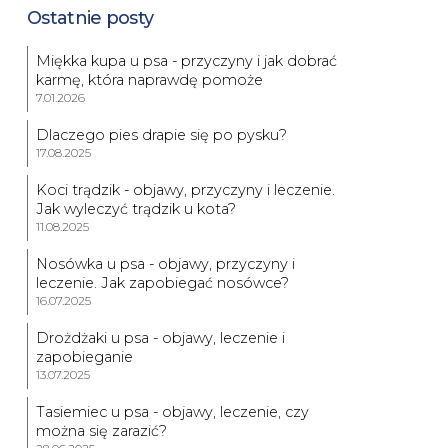
Ostatnie posty
Miękka kupa u psa - przyczyny i jak dobrać
karmę, która naprawdę pomoże
7.01.2026
Dlaczego pies drapie się po pysku?
17.08.2025
Koci trądzik - objawy, przyczyny i leczenie.
Jak wyleczyć trądzik u kota?
11.08.2025
Nosówka u psa - objawy, przyczyny i
leczenie. Jak zapobiegać nosówce?
16.07.2025
Drożdżaki u psa - objawy, leczenie i
zapobieganie
13.07.2025
Tasiemiec u psa - objawy, leczenie, czy
można się zarazić?