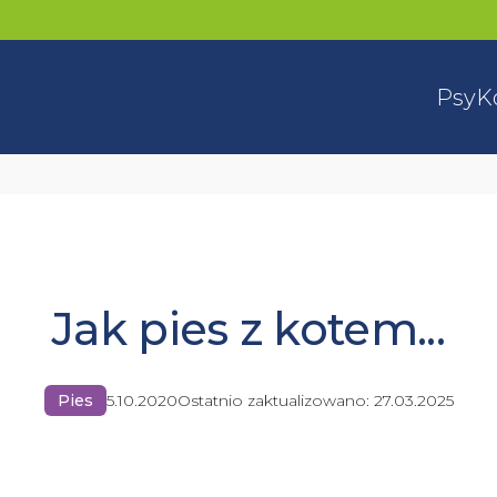
Psy
K
Jak pies z kotem...
Pies
5.10.2020
Ostatnio zaktualizowano:
27.03.2025