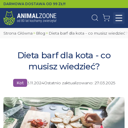
DARMOWA DOSTAWA OD
99
ZŁ!!!
Wyszukaj
Koszyk
Otw
Strona Główna
Blog
Dieta barf dla kota - co musisz wiedzieć?
Dieta barf dla kota - co
musisz wiedzieć?
Kot
3.11.2024
Ostatnio zaktualizowano:
27.03.2025