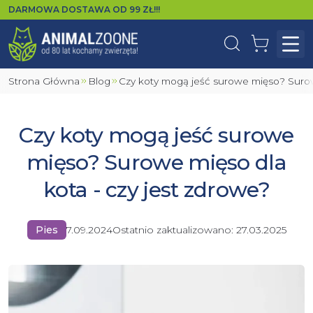
DARMOWA DOSTAWA OD
99
ZŁ!!!
Wyszukaj
Koszyk
Otw
Strona Główna
Blog
Czy koty mogą jeść surowe mięso? Surow
Czy koty mogą jeść surowe
mięso? Surowe mięso dla
kota - czy jest zdrowe?
Pies
7.09.2024
Ostatnio zaktualizowano:
27.03.2025