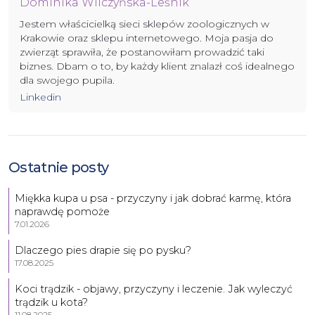
Dominika Wilczyńska-Leśnik
Jestem właścicielką sieci sklepów zoologicznych w
Krakowie oraz sklepu internetowego. Moja pasja do
zwierząt sprawiła, że postanowiłam prowadzić taki
biznes. Dbam o to, by każdy klient znalazł coś idealnego
dla swojego pupila.
Linkedin
Ostatnie posty
Miękka kupa u psa - przyczyny i jak dobrać karmę, która
naprawdę pomoże
7.01.2026
Dlaczego pies drapie się po pysku?
17.08.2025
Koci trądzik - objawy, przyczyny i leczenie. Jak wyleczyć
trądzik u kota?
11.08.2025