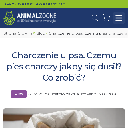
DARMOWA DOSTAWA OD
99
ZŁ!!!
Wyszukaj
Koszyk
Otw
Strona Główna
Blog
Charczenie u psa. Czemu pies charczy ja
Charczenie u psa. Czemu
pies charczy jakby się dusił?
Co zrobić?
Pies
22.04.2025
Ostatnio zaktualizowano:
4.05.2026