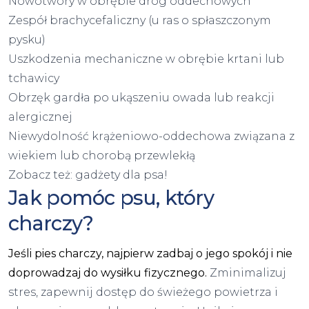
Nowotwory w obrębie dróg oddechowych
Zespół brachycefaliczny (u ras o spłaszczonym
pysku)
Uszkodzenia mechaniczne w obrębie krtani lub
tchawicy
Obrzęk gardła po ukąszeniu owada lub reakcji
alergicznej
Niewydolność krążeniowo-oddechowa związana z
wiekiem lub chorobą przewlekłą
Zobacz też:
gadżety dla psa
!
Jak pomóc psu, który
charczy?
Jeśli pies charczy, najpierw zadbaj o jego spokój i nie
doprowadzaj do wysiłku fizycznego.
Zminimalizuj
stres, zapewnij dostęp do świeżego powietrza i