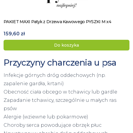
PAKIET MAXI Patyk z Drzewa Kawowego PYSZKI M x4
Zobacz produkt
159,60 zł
Do koszyka
Przyczyny charczenia u psa
Infekcje górnych dróg oddechowych (np.
zapalenie gardła, krtani)
Obecność ciała obcego w tchawicy lub gardle
Zapadanie tchawicy, szczególnie u małych ras
psów
Alergie (wziewne lub pokarmowe)
Choroby serca powodujące obrzęk płuc