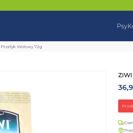
Psy
K
 Przełyk Wołowy 72g
ZIWI
36,9
Prod
Dar
Pra