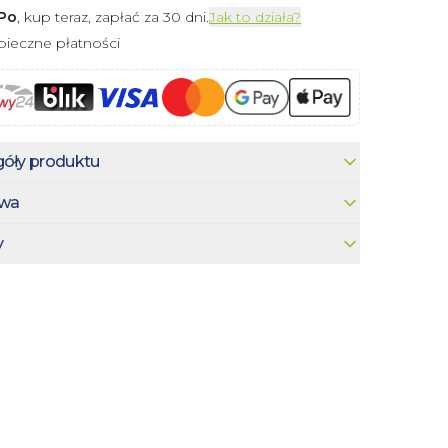
Po
, kup teraz, zapłać za 30 dni.
Jak to działa?
ieczne płatności
óły produktu
wa
y