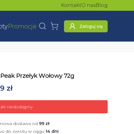
Kontakt
O nas
Blog
oty
Promocje
Zaloguj się
Wyszukaj
Koszyk
 Peak Przełyk Wołowy 72g
9 zł
ukt niedostępny
mowa dostawa od
99
zł
!
wo do zwrotu w ciągu
14 dni