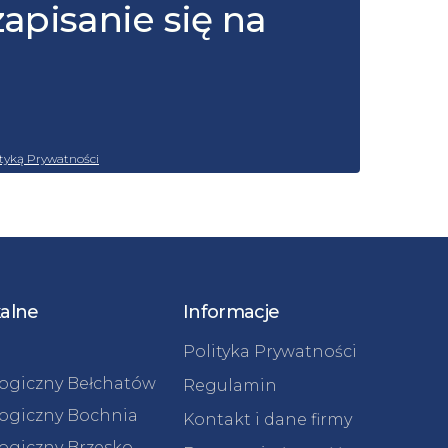
zapisanie się na
ityką Prywatności
kalne
Informacje
Polityka Prywatności
logiczny Bełchatów
Regulamin
logiczny Bochnia
Kontakt i dane firmy
logiczny Brzesko