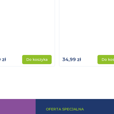
 zł
34,99 zł
Do koszyka
Do ko
OFERTA SPECJALNA