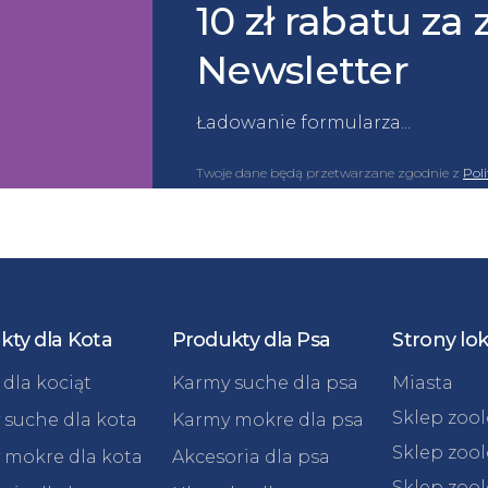
10 zł rabatu za 
Newsletter
Ładowanie formularza...
Twoje dane będą przetwarzane zgodnie z
Pol
kty dla Kota
Produkty dla Psa
Strony lo
dla kociąt
Karmy suche dla psa
Miasta
Sklep zoo
 suche dla kota
Karmy mokre dla psa
Sklep zoo
 mokre dla kota
Akcesoria dla psa
Sklep zoo