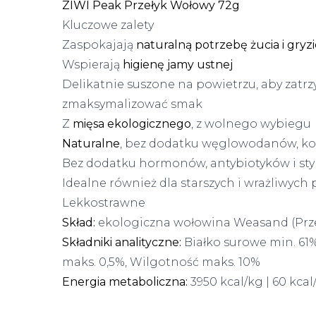
ZIWI Peak Przełyk Wołowy 72g
Kluczowe zalety
Zaspokajają
naturalną potrzebę żucia i gryzi
Wspierają
higienę jamy ustnej
Delikatnie suszone na powietrzu, aby zatrz
zmaksymalizować smak
Z
mięsa ekologicznego
, z wolnego wybiegu
Naturalne
, bez dodatku węglowodanów, k
Bez dodatku hormonów, antybiotyków i st
Idealne również dla starszych i wrażliwych 
Lekkostrawne
Skład:
ekologiczna wołowina Weasand (Prze
Składniki analityczne:
Białko surowe min. 61%
maks. 0,5%, Wilgotność maks. 10%
Energia metaboliczna:
3950 kcal/kg | 60 kcal/