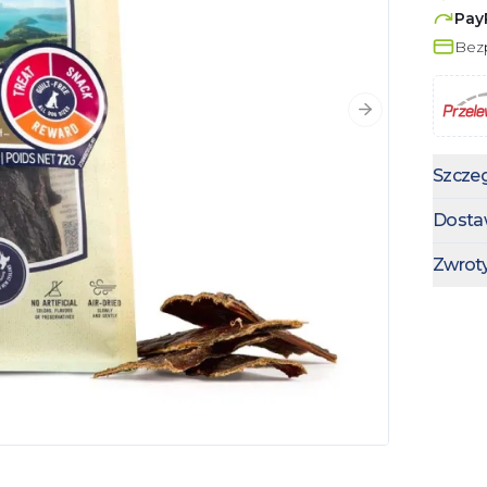
Pay
Bezp
Następny slajd
Szczeg
Dosta
Zwrot