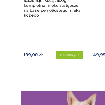
Szczeniąt i Kociąt 500g -
kompletne mleko zastępcze
na bazie pełnotłustego mleka
koziego
199,00 zł
49,99
Do koszyka