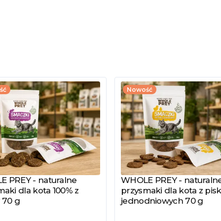
ść
Nowość
 PREY - naturalne
WHOLE PREY - naturaln
z produkt
Zobacz produkt
aki dla kota 100% z
przysmaki dla kota z pisk
 70 g
jednodniowych 70 g