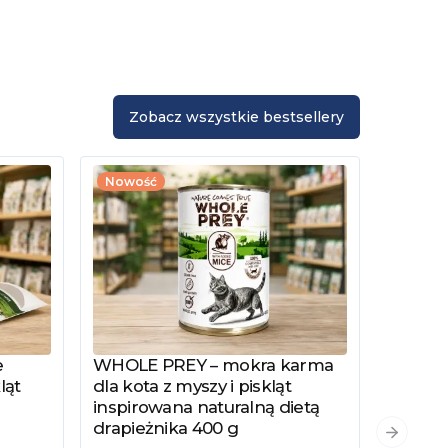
Zobacz wszystkie bestsellery
Nowość
e
WHOLE PREY – mokra karma
Zobacz produkt
ląt
dla kota z myszy i piskląt
inspirowana naturalną dietą
drapieżnika 400 g
PYSZKA
Zobacz
Następn