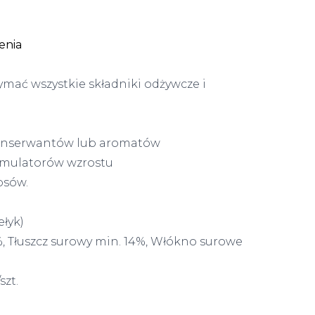
enia
ymać wszystkie składniki odżywcze i
onserwantów lub aromatów
ymulatorów wzrostu
psów.
łyk)
, Tłuszcz surowy min. 14%, Włókno surowe
szt.