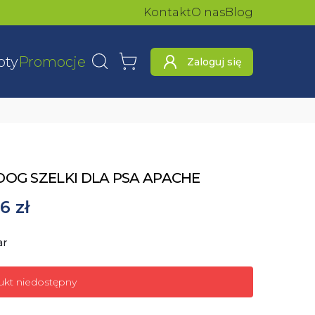
Kontakt
O nas
Blog
oty
Promocje
Zaloguj się
Wyszukaj
Koszyk
DOG SZELKI DLA PSA APACHE
6 zł
ar
ukt niedostępny