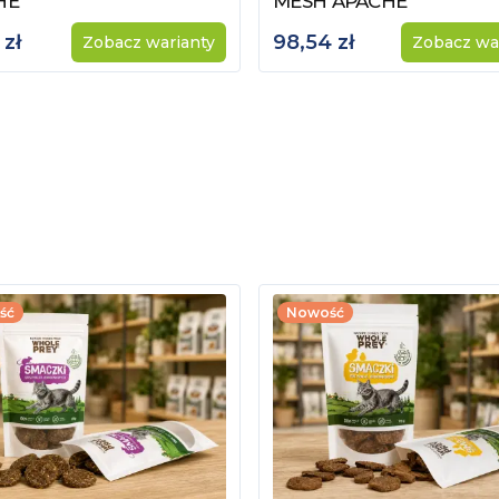
HE
MESH APACHE
 zł
98,54 zł
Zobacz warianty
Zobacz wa
ść
Nowość