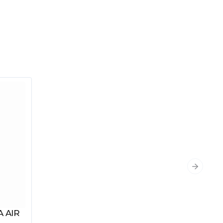
Następn
A AIR