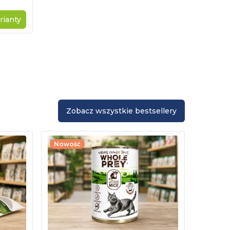
rianty
Zobacz wszystkie bestsellery
Nowość