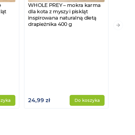
e
WHOLE PREY – mokra karma
Zobacz produkt
ląt
dla kota z myszy i piskląt
inspirowana naturalną dietą
drapieżnika 400 g
PYSZKA
Zobacz
Następn
Hydrol
Specjal
Kotów 
Kastro
24,99 zł
115,00 
szyka
Do koszyka