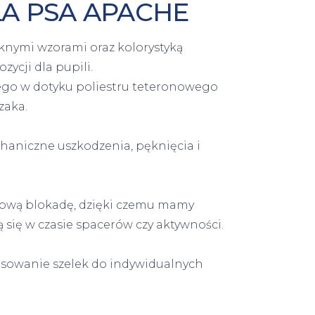
LA PSA APACHE
ęknymi wzorami oraz kolorystyką
ycji dla pupili.
iego w dotyku poliestru teteronowego
zaka.
haniczne uszkodzenia, pęknięcia i
iową blokadę, dzięki czemu mamy
 się w czasie spacerów czy aktywności.
asowanie szelek do indywidualnych