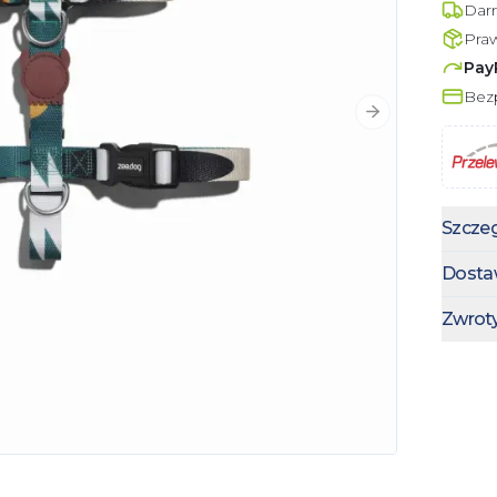
Dar
Pra
Pay
Bezp
Następny slajd
Szczeg
Dosta
Zwrot