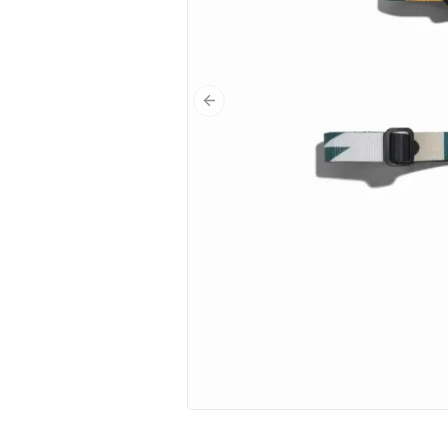
Poprzedni slajd