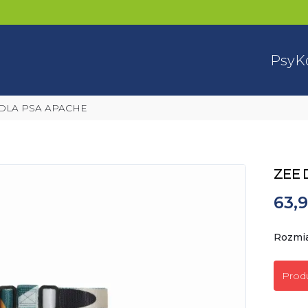
Psy
K
 DLA PSA APACHE
ZEE 
63,9
Rozmi
Prod