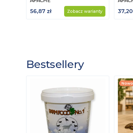
APACHE
APAC
56,87 zł
37,20
Zobacz warianty
Bestsellery
Nowo