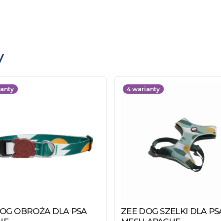
y
anty
4
warianty
DOG OBROŻA DLA PSA
ZEE DOG SZELKI DLA PS
z produkt
Zobacz produkt