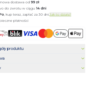
mowa dostawa od
99
zł
!
wo do zwrotu w ciągu
14 dni
Po
, kup teraz, zapłać za 30 dni.
Jak to działa?
ieczne płatności
óły produktu
wa
y