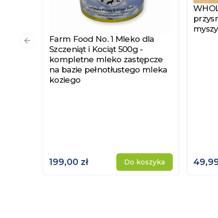
WHOLE
Zobac
przysm
myszy
Farm Food No. 1 Mleko dla
Zobacz produkt
Poprzedni slajd
Szczeniąt i Kociąt 500g -
kompletne mleko zastępcze
na bazie pełnotłustego mleka
koziego
199,00 zł
49,99
Do koszyka