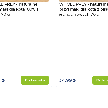
 PREY - naturalne
WHOLE PREY - naturaln
z produkt
Zobacz produkt
aki dla kota 100% z
przysmaki dla kota z pisk
 70 g
jednodniowych 70 g
 zł
34,99 zł
Do koszyka
Do ko