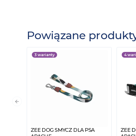
Powiązane produkt
3
warianty
4
wari
Poprzedni slajd
ZEE DOG SMYCZ DLA PSA
ZEE 
Zobacz produkt
Zobac