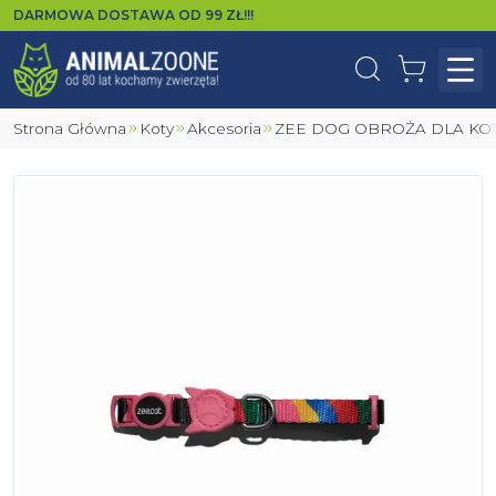
DARMOWA DOSTAWA OD
99
ZŁ!!!
Wyszukaj
Koszyk
Otw
Strona Główna
Koty
Akcesoria
ZEE DOG OBROŻA DLA K