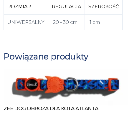
ROZMIAR
REGULACJA
SZEROKOŚĆ
UNIWERSALNY
20 - 30 cm
1 cm
Powiązane produkty
ZEE DOG OBROŻA DLA KOTA ATLANTA
Zobacz produkt