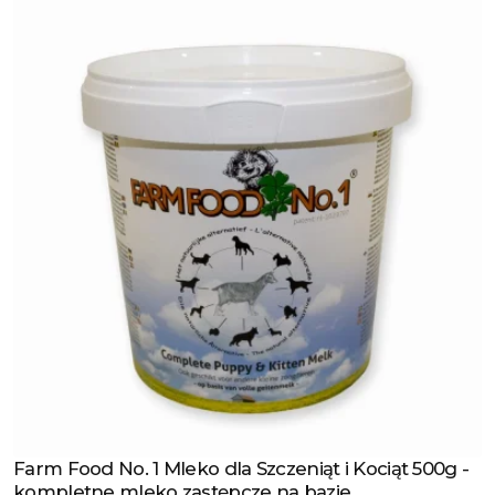
Farm Food No. 1 Mleko dla Szczeniąt i Kociąt 500g -
Zobacz produkt
kompletne mleko zastępcze na bazie