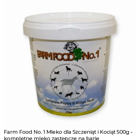
Farm Food No. 1 Mleko dla Szczeniąt i Kociąt 500g -
Zobacz produkt
kompletne mleko zastępcze na bazie