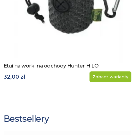
Etui na worki na odchody Hunter HILO
Zobacz produkt
32,00 zł
Zobacz warianty
Bestsellery