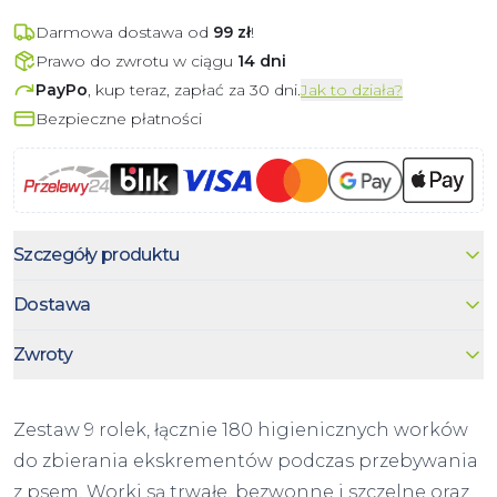
Darmowa dostawa od
99
zł
!
Prawo do zwrotu w ciągu
14 dni
PayPo
, kup teraz, zapłać za 30 dni.
Jak to działa?
Bezpieczne płatności
Szczegóły produktu
Dostawa
Zwroty
Zestaw 9 rolek, łącznie 180 higienicznych worków
do zbierania ekskrementów podczas przebywania
z psem. Worki są trwałe, bezwonne i szczelne oraz