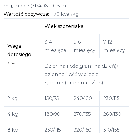
mg, miedź (3b406) - 0,5 mg.
Wartość odżywcza:
1170 kcal/kg
Wiek szczeniaka
3-4
5-6
7-12
Waga
miesiące
miesięcy
miesięcy
dorosłego
psa
Dzienna ilość(gram na dzień)/
dzienna ilość w diecie
łączonej(gram na dzień)
2 kg
150/75
240/120
230/115
4 kg
180/90
270/135
260/130
8 kg
230/115
320/160
310/155