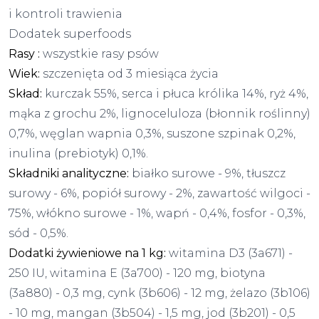
i kontroli trawienia
Dodatek superfoods
Rasy :
wszystkie rasy psów
Wiek:
szczenięta od 3 miesiąca życia
Skład:
kurczak 55%, serca i płuca królika 14%, ryż 4%,
mąka z grochu 2%, lignoceluloza (błonnik roślinny)
0,7%, węglan wapnia 0,3%, suszone szpinak 0,2%,
inulina (prebiotyk) 0,1%.
Składniki analityczne:
białko surowe - 9%, tłuszcz
surowy - 6%, popiół surowy - 2%, zawartość wilgoci -
75%, włókno surowe - 1%, wapń - 0,4%, fosfor - 0,3%,
sód - 0,5%.
Dodatki żywieniowe na 1 kg:
witamina D3 (3a671) -
250 IU, witamina E (3a700) - 120 mg, biotyna
(3a880) - 0,3 mg, cynk (3b606) - 12 mg, żelazo (3b106)
- 10 mg, mangan (3b504) - 1,5 mg, jod (3b201) - 0,5