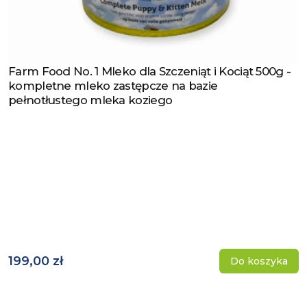
Farm Food No. 1 Mleko dla Szczeniąt i Kociąt 500g -
Zobacz produkt
kompletne mleko zastępcze na bazie
pełnotłustego mleka koziego
199,00 zł
Do koszyka