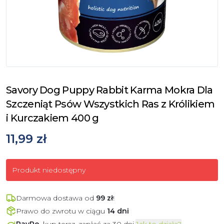
Savory Dog Puppy Rabbit Karma Mokra Dla
Szczeniąt Psów Wszystkich Ras z Królikiem
i Kurczakiem 400 g
11,99 zł
Produkt niedostępny
Darmowa dostawa od
99
zł
!
Prawo do zwrotu w ciągu
14 dni
PayPo
, kup teraz, zapłać za 30 dni.
Jak to działa?