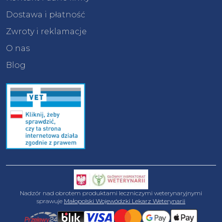
Dostawa i płatność
Zwroty i reklamacje
O nas
Blog
Nadzór nad obrotem produktami leczniczymi weterynaryjnymi
sprawuje
Małopolski Wojewódzki Lekarz Weterynarii