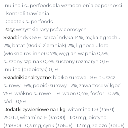
Inulina i superfoods dla wzmocnienia odporności
i kontroli trawienia
Dodatek superfoods
Rasy:
wszystkie rasy psów dorosłych.
Skład:
indyk 55%, serca indyka 14%, mąka z grochu
2%, batat (słodki ziemniak) 2%, lignoceluloza
(włókno roślinne) 0,7%, węglan wapnia 0,3%,
suszony szpinak 0,2%, suszony rozmaryn 0,1%,
inulina (prebiotyk) 0,1%.
Składniki analityczne:
białko surowe - 8%, tłuszcz
surowy - 6%, popiół surowy - 2%, zawartość wilgoci -
75%, włókno surowe - 1%, wapń 0,4%, fosfor - 0,3%,
sód - 0,5%
Dodatki żywieniowe na 1 kg:
witamina D3 (3a671) -
250 IU, witamina E (3a700) - 120 mg, biotyna
(3a880) - 0,3 mg, cynk (3b606) - 12 mg, żelazo (3b106)