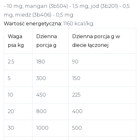
- 10 mg, mangan (3b504) - 1,5 mg, jod (3b201) - 0,5
mg, miedź (3b406) - 0,5 mg.
Wartość energetyczna:
1160 kcal/kg.
Waga
Dzienna
Dzienna porcja g w
psa kg
porcja g
diecie łączonej
2.5
180
90
5
300
150
10
450
225
20
800
400
30
1000
500