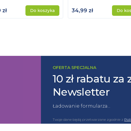
 zł
34,99 zł
Do koszyka
Do ko
OFERTA SPECJALNA
10 zł rabatu za 
Newsletter
Ładowanie formularza...
Twoje dane będą przetwarzane zgodnie z
Pol