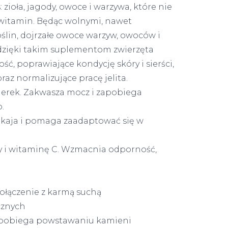
 zioła, jagody, owoce i warzywa, które nie
m witamin. Będąc wolnymi, nawet
oślin, dojrzałe owoce warzyw, owoców i
 dzięki takim suplementom zwierzęta
, poprawiające kondycję skóry i sierści,
raz normalizujące pracę jelita.
nerek. Zakwasza mocz i zapobiega
.
okaja i pomaga zaadaptować się w
y i witaminę C. Wzmacnia odporność,
ołączenie z karmą suchą
cznych
apobiega powstawaniu kamieni