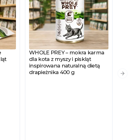
e
WHOLE PREY – mokra karma
Zobacz produkt
ląt
dla kota z myszy i piskląt
inspirowana naturalną dietą
drapieżnika 400 g
PYSZKA
Zobacz
Następn
Hydrol
Specjal
Kotów 
Kastro