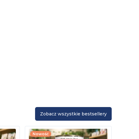
Zobacz wszystkie bestsellery
Nowość