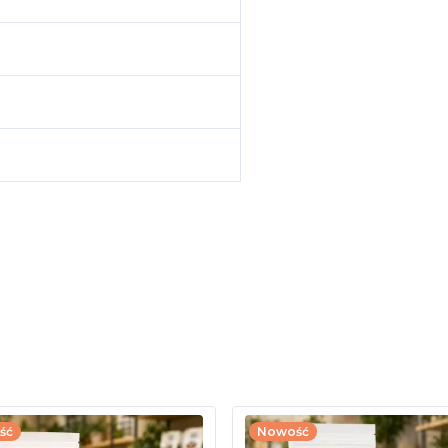
ść
Nowość