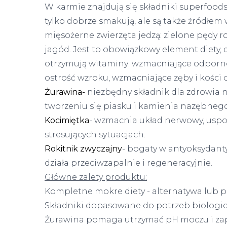
W karmie znajdują się składniki superfoods:
tylko dobrze smakują, ale są także źródłe
mięsożerne zwierzęta jedzą: zielone pędy r
jagód. Jest to obowiązkowy element diety,
otrzymują witaminy: wzmacniające odporność
ostrość wzroku, wzmacniające zęby i kości o
Żurawina-
niezbędny składnik dla zdrowia 
tworzeniu się piasku i kamienia nazębnego
Kocimiętka
- wzmacnia układ nerwowy, usp
stresujących sytuacjach.
Rokitnik zwyczajny
- bogaty w antyoksydant
działa przeciwzapalnie i regeneracyjnie.
Główne zalety produktu:
Kompletne mokre diety - alternatywa lub p
Składniki dopasowane do potrzeb biologi
Żurawina pomaga utrzymać pH moczu i z