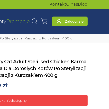
Kontakt
O nas
Blog
oty
Promocje
Zaloguj się
Wyszukaj
Koszyk
 Sterylizacji i Kastracji z Kurczakiem 400 g
y Cat Adult Sterilised Chicken Karma
 Dla Dorosłych Kotów Po Sterylizacji
tracji z Kurczakiem 400 g
9 zł
ukt niedostępny