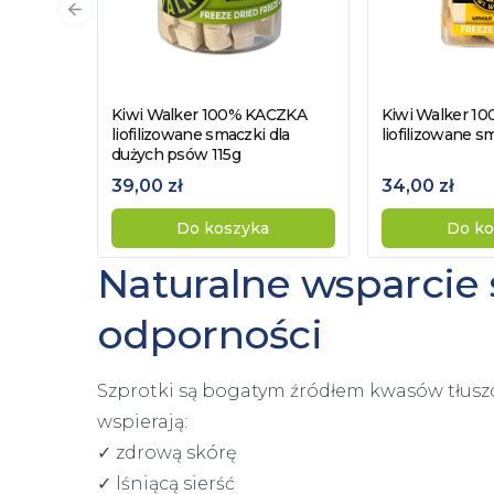
Poprzedni slajd
Kiwi Walker 100% KACZKA
Kiwi Walker 1
Zobacz produkt
Zobacz pro
liofilizowane smaczki dla
liofilizowane s
dużych psów 115g
39,00 zł
34,00 zł
Do koszyka
Do ko
Naturalne wsparcie sk
odporności
Szprotki są bogatym źródłem kwasów tłus
wspierają:
✓ zdrową skórę
✓ lśniącą sierść