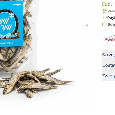
Dar
Pra
Pay
Bezp
Następny slajd
Szczeg
Dosta
Zwrot