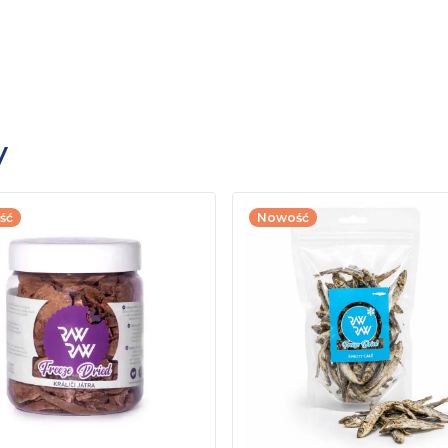
y
ść
Nowość