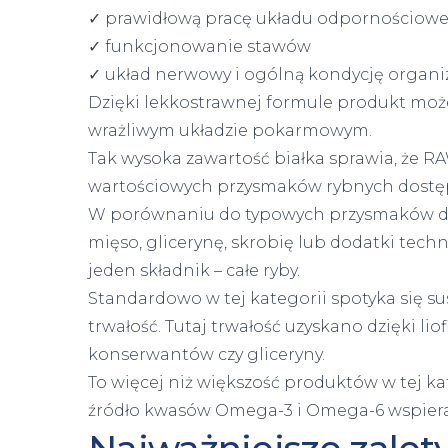
✓ prawidłową pracę układu odpornościow
✓ funkcjonowanie stawów
✓ układ nerwowy i ogólną kondycję organ
Dzięki lekkostrawnej formule produkt mo
wrażliwym układzie pokarmowym.
Tak wysoka zawartość białka sprawia, że R
wartościowych przysmaków rybnych dostę
W porównaniu do typowych przysmaków dla 
mięso, glicerynę, skrobię lub dodatki tec
jeden składnik – całe ryby.
Standardowo w tej kategorii spotyka się s
trwałość. Tutaj trwałość uzyskano dzięki lio
konserwantów czy gliceryny.
To więcej niż większość produktów w tej kat
źródło kwasów Omega-3 i Omega-6 wspieraj
Najważniejsze zalet