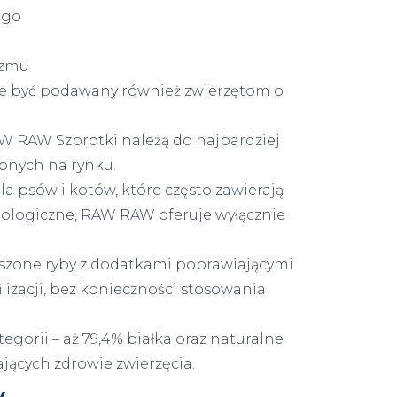
ego
izmu
że być podawany również zwierzętom o
AW RAW Szprotki należą do najbardziej
pnych na rynku.
psów i kotów, które często zawierają
hnologiczne, RAW RAW oferuje wyłącznie
uszone ryby z dodatkami poprawiającymi
filizacji, bez konieczności stosowania
egorii – aż 79,4% białka oraz naturalne
ących zdrowie zwierzęcia.
y