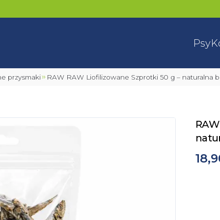
Psy
K
ane przysmaki
RAW RAW Liofilizowane Szprotki 50 g – naturalna 
RAW 
natu
18,9