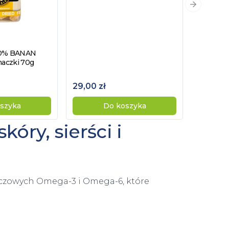
Następny 
00% BANAN
dukt
maczki 70g
29,00 zł
39,00 z
szyka
Do koszyka
óry, sierści i
zczowych Omega-3 i Omega-6, które