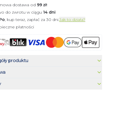
mowa dostawa od
99
zł
!
wo do zwrotu w ciągu
14 dni
Po
, kup teraz, zapłać za 30 dni.
Jak to działa?
ieczne płatności
óły produktu
wa
y