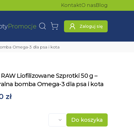
Kontakt
O nas
Blog
oty
Promocje
Zaloguj się
Wyszukaj
Koszyk
bomba Omega-3 dla psa i kota
RAW Liofilizowane Szprotki 50 g –
ralna bomba Omega-3 dla psa i kota
0 zł
Do koszyka