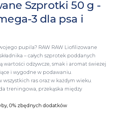
ne Szprotki 50 g -
ega-3 dla psa i
 swojego pupila? RAW RAW Liofilizowane
składnika – całych szprotek poddanych
ją wartości odżywcze, smak i aromat świeżej
upiące i wygodne w podawaniu.
w wszystkich ras oraz w każdym wieku.
da treningowa, przekąska między
ryby, 0% zbędnych dodatków