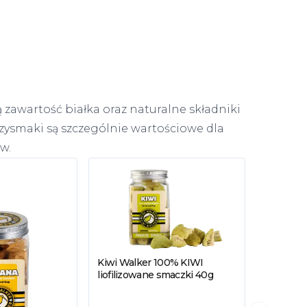
 zawartość białka oraz naturalne składniki
zysmaki są szczególnie wartościowe dla
w.
Kiwi Walker 100% KIWI
Zobacz produkt
Kiwi Wal
liofilizowane smaczki 40g
Zobacz
DROBIO
liofilizo