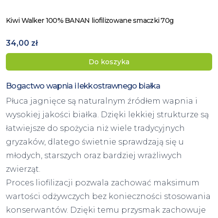
Kiwi Walker 100% BANAN liofilizowane smaczki 70g
Zobacz produkt
34,00 zł
Do koszyka
Bogactwo wapnia i lekkostrawnego białka
Płuca jagnięce są naturalnym źródłem wapnia i
wysokiej jakości białka. Dzięki lekkiej strukturze są
łatwiejsze do spożycia niż wiele tradycyjnych
gryzaków, dlatego świetnie sprawdzają się u
młodych, starszych oraz bardziej wrażliwych
zwierząt.
Proces liofilizacji pozwala zachować maksimum
wartości odżywczych bez konieczności stosowania
konserwantów. Dzięki temu przysmak zachowuje