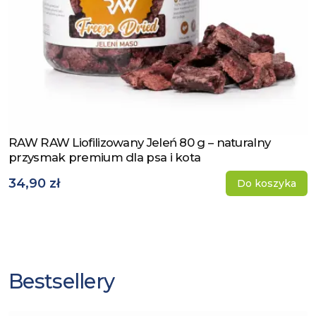
RAW RAW Liofilizowany Jeleń 80 g – naturalny
Zobacz produkt
przysmak premium dla psa i kota
34,90 zł
Do koszyka
Bestsellery