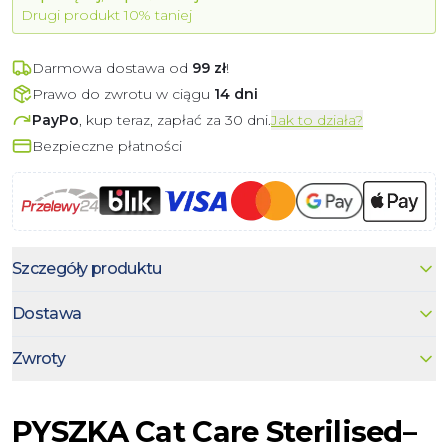
Drugi
produkt
10% taniej
Darmowa dostawa od
99
zł
!
Prawo do zwrotu w ciągu
14 dni
PayPo
, kup teraz, zapłać za 30 dni.
Jak to działa?
Bezpieczne płatności
Szczegóły produktu
Dostawa
Zwroty
PYSZKA Cat Care Sterilised–