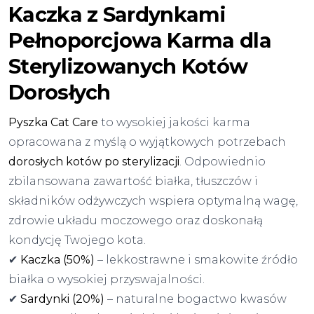
Kaczka z Sardynkami
Pełnoporcjowa Karma dla
Sterylizowanych Kotów
Dorosłych
Pyszka Cat Care
to wysokiej jakości karma
opracowana z myślą o wyjątkowych potrzebach
dorosłych kotów po sterylizacji
. Odpowiednio
zbilansowana zawartość białka, tłuszczów i
składników odżywczych wspiera optymalną wagę,
zdrowie układu moczowego oraz doskonałą
kondycję Twojego kota.
✔
Kaczka (50%)
– lekkostrawne i smakowite źródło
białka o wysokiej przyswajalności.
✔
Sardynki (20%)
– naturalne bogactwo kwasów