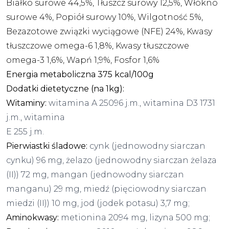
Białko surowe 44,5%, Tłuszcz surowy 12,5%, Włókno
surowe 4%, Popiół surowy 10%, Wilgotność 5%,
Bezazotowe związki wyciągowe (NFE) 24%, Kwasy
tłuszczowe omega-6 1,8%, Kwasy tłuszczowe
omega-3 1,6%, Wapń 1,9%, Fosfor 1,6%
Energia metaboliczna 375 kcal/100g
Dodatki dietetyczne (na 1kg):
Witaminy:
witamina A 25096 j.m., witamina D3 1731
j.m., witamina
E 255 j.m.
Pierwiastki śladowe:
cynk (jednowodny siarczan
cynku) 96 mg, żelazo (jednowodny siarczan żelaza
(II)) 72 mg, mangan (jednowodny siarczan
manganu) 29 mg, miedź (pięciowodny siarczan
miedzi (II)) 10 mg, jod (jodek potasu) 3,7 mg;
Aminokwasy:
metionina 2094 mg, lizyna 500 mg;