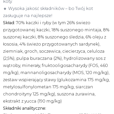
koty.
🔹 Wysoka jakość składników – bo Twój kot
zasługuje na najlepsze!
Skład:
70% kaczki i ryby (w tym 26% świeżo
przygotowanej kaczki, 18% suszonego mintaja, 8%
suszonej kaczki, 8% suszonego śledzia, 6% oleju z
łososia, 4% świeżo przygotowanych sardynek),
ziemniak, groch, soczewica, ciecierzyca, celuloza
(2,5%), pulpa buraczana (2%), hydrolizowany sos z
wątroby, minerały, fruktooligosacharydy (FOS, 460
mg/kg), mannanoligosacharydy (MOS, 120 mg/kg),
zestaw wspierający stawy (glukozamina 175 mg/kg,
metylosulfonylometan 175 mg/kg, siarczan
chondroityny 125 mg/kg), suszona żurawina,
ekstrakt z yucca (190 mg/kg)
Składniki analityczne: