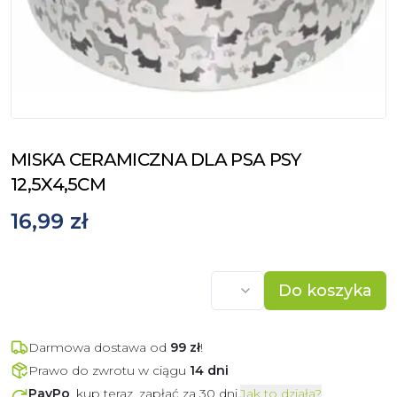
MISKA CERAMICZNA DLA PSA PSY
12,5X4,5CM
16,99 zł
Do koszyka
Darmowa dostawa od
99
zł
!
Prawo do zwrotu w ciągu
14 dni
PayPo
, kup teraz, zapłać za 30 dni.
Jak to działa?