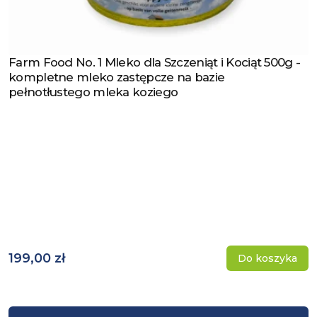
Farm Food No. 1 Mleko dla Szczeniąt i Kociąt 500g -
Zobacz produkt
kompletne mleko zastępcze na bazie
pełnotłustego mleka koziego
199,00 zł
Do koszyka