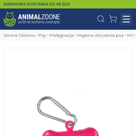
DARMOWA DOSTAWA OD
99
ZŁ!!!
Wyszukaj
Koszyk
Otw
Strona Główna
Psy
Pielęgnacja
Higiena otoczenia psa
MI