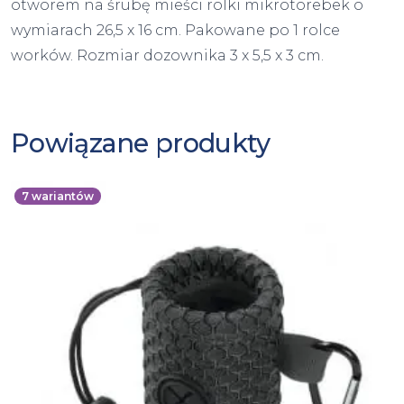
otworem na śrubę mieści rolki mikrotorebek o
wymiarach 26,5 x 16 cm. Pakowane po 1 rolce
worków. Rozmiar dozownika 3 x 5,5 x 3 cm.
Powiązane produkty
7
wariantów