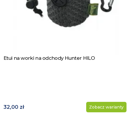
Etui na worki na odchody Hunter HILO
Zobacz produkt
32,00 zł
Zobacz warianty